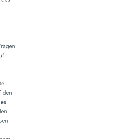
Fragen
uf
te
f den
 es
den
asen