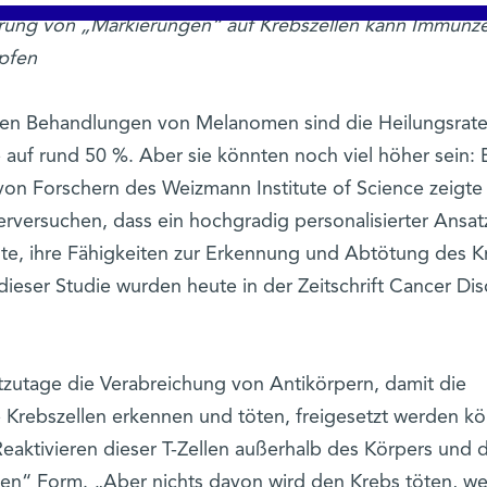
ierung von „Markierungen“ auf Krebszellen kann Immunze
mpfen
en Behandlungen von Melanomen sind die Heilungsrat
 auf rund 50 %. Aber sie könnten noch viel höher sein: 
von Forschern des Weizmann Institute of Science zeigte 
ierversuchen, dass ein hochgradig personalisierter Ansat
te, ihre Fähigkeiten zur Erkennung und Abtötung des K
dieser Studie wurden heute in der Zeitschrift Cancer Di
utage die Verabreichung von Antikörpern, damit die
e Krebszellen erkennen und töten, freigesetzt werden k
Reaktivieren dieser T-Zellen außerhalb des Körpers und 
ten“ Form. „Aber nichts davon wird den Krebs töten, w