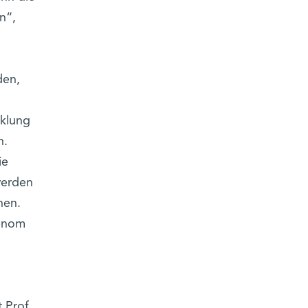
n“,
.
den,
cklung
n.
ie
werden
nen.
genom
 Prof.