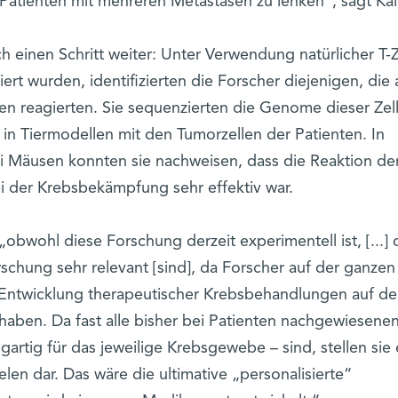
Patienten mit mehreren Metastasen zu lenken“, sagt Ka
einen Schritt weiter: Unter Verwendung natürlicher T-Z
iert wurden, identifizierten die Forscher diejenigen, die
n reagierten. Sie sequenzierten die Genome dieser Zel
ie in Tiermodellen mit den Tumorzellen der Patienten. In
 Mäusen konnten sie nachweisen, dass die Reaktion de
bei der Krebsbekämpfung sehr effektiv war.
„obwohl diese Forschung derzeit experimentell ist, [...] 
rschung sehr relevant [sind], da Forscher auf der ganzen
 Entwicklung therapeutischer Krebsbehandlungen auf der
haben. Da fast alle bisher bei Patienten nachgewiesene
igartig für das jeweilige Krebsgewebe – sind, stellen sie 
elen dar. Das wäre die ultimative „personalisierte“