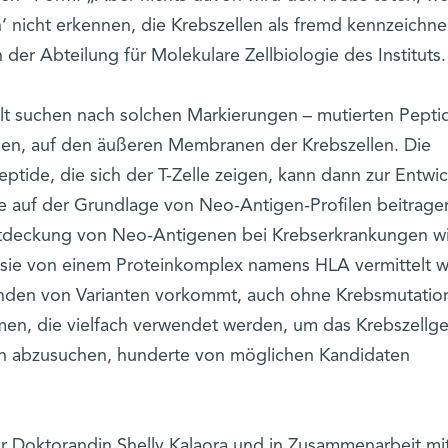
 nicht erkennen, die Krebszellen als fremd kennzeichne
der Abteilung für Molekulare Zellbiologie des Instituts
lt suchen nach solchen Markierungen – mutierten Pepti
n, auf den äußeren Membranen der Krebszellen. Die
Peptide, die sich der T-Zelle zeigen, kann dann zur Entwi
fe auf der Grundlage von Neo-Antigen-Profilen beitrage
ntdeckung von Neo-Antigenen bei Krebserkrankungen w
 sie von einem Proteinkomplex namens HLA vermittelt 
enden von Varianten vorkommt, auch ohne Krebsmutatio
thmen, die vielfach verwendet werden, um das Krebszell
 abzusuchen, hunderte von möglichen Kandidaten
r Doktorandin Shelly Kalaora und in Zusammenarbeit mit