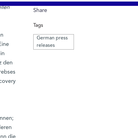
llen
Share
Tags
en
German press
Eine
releases
in
z den
rebses
scovery
önnen;
deren
enn die