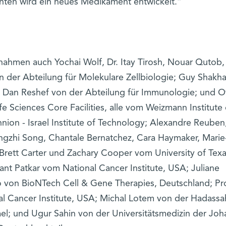
enten wird ein neues Medikament entwickelt.“
ahmen auch Yochai Wolf, Dr. Itay Tirosh, Nouar Qutob,
er Abteilung für Molekulare Zellbiologie; Guy Shakhar,
 Dan Reshef von der Abteilung für Immunologie; und O
fe Sciences Core Facilities, alle vom Weizmann Institute 
nion - Israel Institute of Technology; Alexandre Reuben
ngzhi Song, Chantale Bernatchez, Cara Haymaker, Marie
 Brett Carter und Zachary Cooper vom University of Te
nt Patkar vom National Cancer Institute, USA; Juliane
von BioNTech Cell & Gene Therapies, Deutschland; Pro
 Cancer Institute, USA; Michal Lotem von der Hadassa
ael; und Ugur Sahin von der Universitätsmedizin der Jo