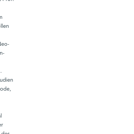
m
llen
Neo-
n-
n
.
tudien
hode,
l
er
 des