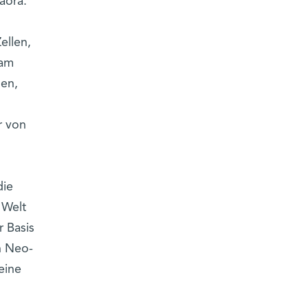
laora.
ellen,
 am
len,
r von
die
 Welt
 Basis
n Neo-
eine