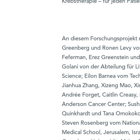
Krebstherapie – für jeden Pati
An diesem Forschungsprojekt n
Greenberg und Ronen Levy von d
Feferman, Erez Greenstein und
Golani von der Abteilung für Li
Science; Eilon Barnea vom Tech
Jianhua Zhang, Xizeng Mao, Xi
Andrée Forget, Caitlin Creasy,
Anderson Cancer Center; Susha
Quinkhardt und Tana Omokoko 
Steven Rosenberg vom National
Medical School, Jerusalem, Isr