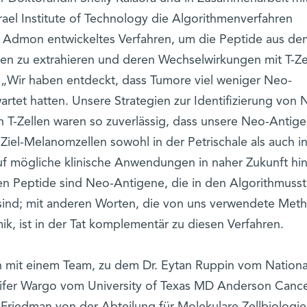
ael Institute of Technology die Algorithmenverfahren
 Admon entwickeltes Verfahren, um die Peptide aus de
n zu extrahieren und deren Wechselwirkungen mit T-Ze
 „Wir haben entdeckt, dass Tumore viel weniger Neo-
artet hatten. Unsere Strategien zur Identifizierung von 
T-Zellen waren so zuverlässig, dass unsere Neo-Antige
 Ziel-Melanomzellen sowohl in der Petrischale als auch i
uf mögliche klinische Anwendungen in naher Zukunft hin
rten Peptide sind Neo-Antigene, die in den Algorithmuss
 sind; mit anderen Worten, die von uns verwendete Met
, ist in der Tat komplementär zu diesen Verfahren.
n mit einem Team, zu dem Dr. Eytan Ruppin vom Nationa
nnifer Wargo vom University of Texas MD Anderson Canc
 Friedman von der Abteilung für Molekulare Zellbiologie