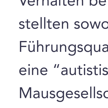
Verhalten b
stellten sow
Führungsqual
eine “autisti
Mausgesellsc