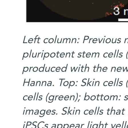
Left column: Previous 
pluripotent stem cells 
produced with the ne
Hanna. Top: Skin cells 
cells (green); bottom:
images. Skin cells th
iPSCs appear light yel