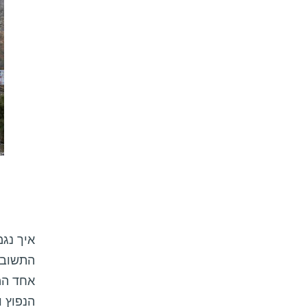
איך נג
התשובה 
אחד המ
הנפוץ ו