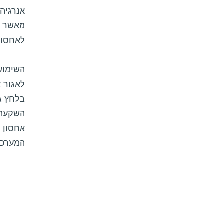
אנרגיה 
מאשר דל
לאחסון
השימוש 
לאגור א
בלחץ גב
השקעה 
אחסון כ
המערכות