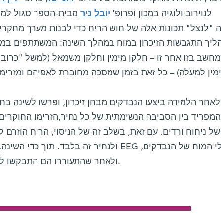
לנוירוביולוגיה במכון ופרופ'
יובל ניר
מבית-הספר סגול למדע
 "לנצל" תכונות אלה של חוש הריח כדי לבנות מערך מחקרי 
ליך התגבשות הזיכרון במוח במהלך השינה: המשתתפים במח
מחשב בזו אחר זו – חלקן מימין וחלקן משמאל (למשל "כרוב
לאחר הלמידה ביצעו הנבדקים מבחן זיכרון, ופרשו לשינה בח
 המפריד בין הסביבה הנשימתית של כל נחיר,הזרימו החוקרים
של ניחוח ורדים. עם זאת, בשלב זה של הניסוי, הריח הוזרם ל
ולנחיר זה בלבד. תוך כדי השינה, מדדו החוקרי
ולאחר שהתעוררו הם התבקשו לחזור על מבחן הזיכרון פעם נוספת.