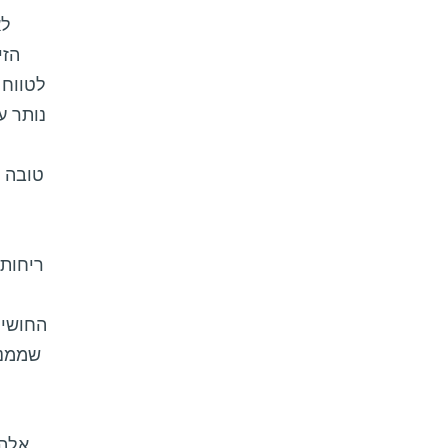
לא
הזי
לטווח 
נותר ע
טובה י
ריחות 
החושי 
שממנו
אלה 