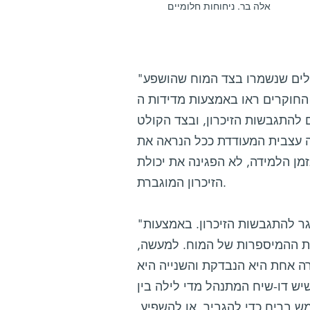
אלה בר. ניחוחות חלומיים
"גילינו שלאחר השינה הנבדקים זכרו משמעותית טוב יותר את המלים שנשמרו בצד המוח שהושפע
 ראו באמצעות מדידות ה-EEG, כי בזמן
 להתגבשות הזיכרון, ובצד הקולט
עה עצבית המעודדת ככל הנראה את
מן הלמידה, לא הפגינה את יכולת
הזיכרון המוגברת.
"הראינו כי חשיפה לריחות מעוררי זיכרון במהלך השינה, מהווה טריגר להתגבשות הזיכרון. באמצעות
חת ההמיספרות של המוח. למעשה,
ה אחת היא הנבדקת והשנייה היא
יש דו-שיח המתנהל מדי לילה בין
 בריח כדי להגביר, או להשפיע,