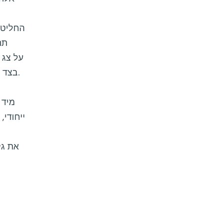
החליטה
תה
על צג 
בצד ימין למעלה) – כל זאת בזמן שמסכה מחוברת לאפיהם ומזרימה בנחיריהם ניחוח נעים של ורדים.
מיד 
ייחודי,