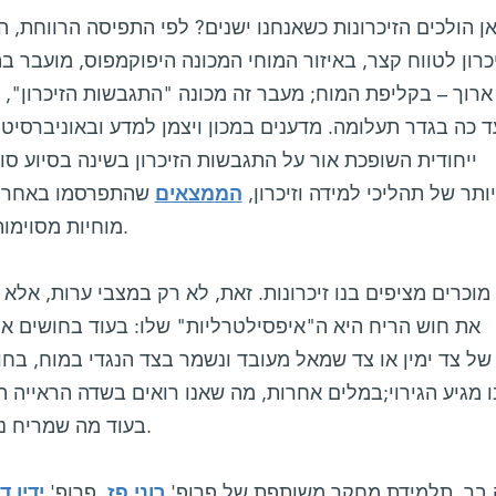
ן הולכים הזיכרונות כשאנחנו ישנים? לפי התפיסה הרווחת,
כרון לטווח קצר, באיזור המוחי המכונה היפוקמפוס, מועבר ב
ארוך – בקליפת המוח; מעבר זה מכונה "התגבשות הזיכרון",
ד כה בגדר תעלומה. מדענים במכון ויצמן למדע ובאוניברסי
ייחודית השופכת אור על התגבשות הזיכרון בשינה בסיוע סו
ותר של תהליכי למידה וזיכרון,
הממצאים
שהתפרסמו באחרונה
מוחיות מסוימות ובהפרעת דחק פוסט-טראומטית.
מוכרים מציפים בנו זיכרונות. זאת, לא רק במצבי ערות, אלא
את חוש הריח היא ה"איפסילטרליות" שלו: בעוד בחושים אחרי
של צד ימין או צד שמאל מעובד ונשמר בצד הנגדי במוח, בח
 מגיע הגירוי;במלים אחרות, מה שאנו רואים בשדה הראייה 
בעוד מה שמריח נחיר ימין יעובד בהמיספרה הימנית.
בר, תלמידת מחקר משותפת של פרופ'
רוני פז
, פרופ'
ידין ד