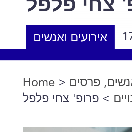
' צחי פלפל
1
אירועים ואנשים
Home
>
נשים, פרסים
You are here
ויים
> פרופ' צחי פלפל