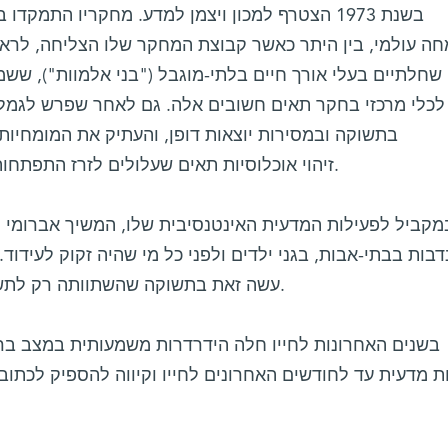
בשנת 1973 הצטרף למכון ויצמן למדע. מחקריו התמ
ה עולמי, בין היתר כאשר קבוצת המחקר שלו הצליחה, לראש
שחלתיים בעלי אורך חיים בלתי-מוגבל ("בני אלמוות"), ששמר
לכלי מרכזי בחקר תאים חשובים אלה. גם לאחר שפרש לגמל
בתשוקה ובמסירות יוצאות דופן, והעתיק את המומחיות
זיהוי אוכלוסיות תאים שעלולים לזרז התפתחות של סרטן השחלה וסרטן הלבלב.
מקביל לפעילות המדעית האינטנסיבית שלו, המשיך אברומי 
בות בבתי-אבות, בגני ילדים ולפני כל מי שהיה זקוק לעידוד.
עשה זאת בתשוקה שהשתוותה רק לתשוקה שהייתה לו לעבודתו המדעית.
בשנים האחרונות לחייו חלה הידרדרות משמעותית במצב ברי
ת מדעית עד לחודשים האחרונים לחייו וקיווה להספיק לכתו