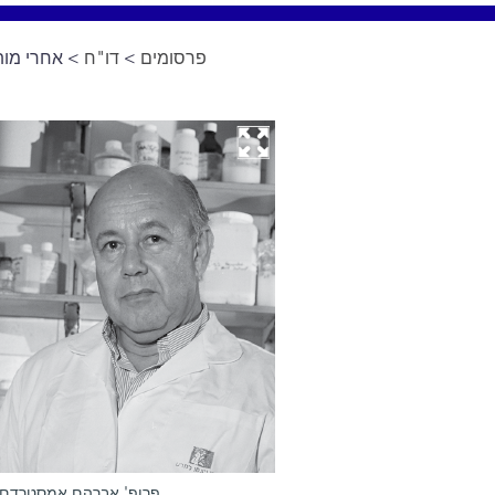
פרסומים
>
דו"ח
> אחרי מות
פרופ' אברהם אמסטרדם