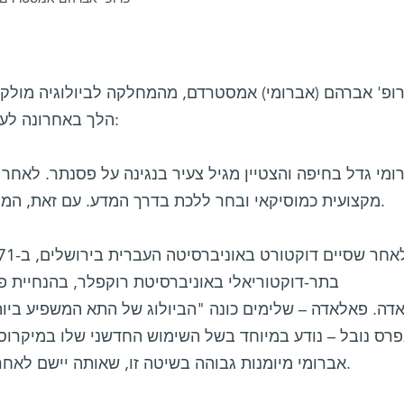
ופ' אברהם (אברומי) אמסטרדם, מהמחלקה לביולוגיה מולקול
הלך באחרונה לעולמו. פרופ' משה אורן אומר לזכרו:
ומי גדל בחיפה והצטיין מגיל צעיר בנגינה על פסנתר. לאחר 
מקצועית כמוסיקאי ובחר ללכת בדרך המדע. עם זאת, המוסיקה המשיכה ללוות אותו כל חייו.
בתר-דוקטוריאלי באוניברסיטת רוקפלר, בהנחיית פרופ'
רס נובל – נודע במיוחד בשל השימוש החדשני שלו במיקרוס
אברומי מיומנות גבוהה בשיטה זו, שאותה יישם לאחר מכן בצורה נרחבת כחוקר עצמאי.