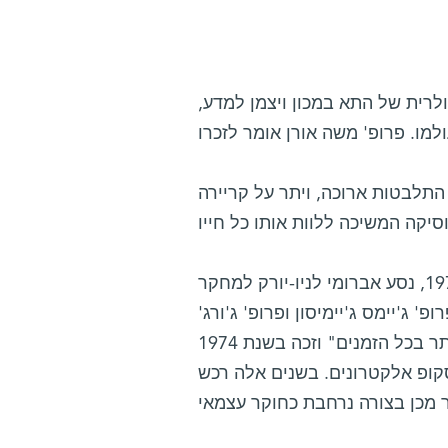
רית של התא במכון ויצמן למדע,
התלבטות ארוכה, ויתר על קריירה
לאחר שסיים דוקטורט באוניברסיטה העברית בירושלים, ב-1971, נסע אברומי לניו-יורק למחקר
 ג'יימס ג'יימיסון ופרופ' ג'ורג'
פאלאדה. פאלאדה – שלימים כונה "הביולוג של התא המשפיע ביותר בכל הזמנים" וזכה בשנת 1974
קופ אלקטרונים. בשנים אלה רכש