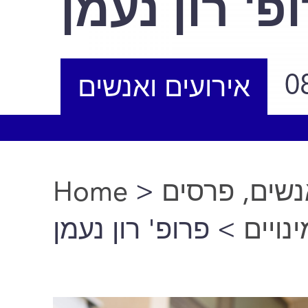
פ' רון נעמן
0
אירועים ואנשים
Home
>
נשים, פרסים
You are here
ינויים
> פרופ' רון נעמן