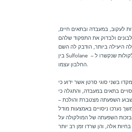
ת לעקוב, במעבדה ובתאים חיים,
לבונים ולבדוק את התפקוד שלהם
 ביותר, הודבק לה השם Sulfopin – הלחם
בין Sulfolane – שמה של קבוצה כימית שהתגלתה בכמה מהמולקולות שנקשרו ל-Pin1 – ובין שמו של
החלבון עצמו.
סרטן אשר ידוע כי Pin1 תורם להתפתחותם: סרטן
סויים בתאים במעבדה, והתגלה כי
שבוע השפעתה מצטברת והולכת –
ך נערכו ניסויים באמצעות מודל
 של המולקולה על Pin1 ועל חלבונים נוספים