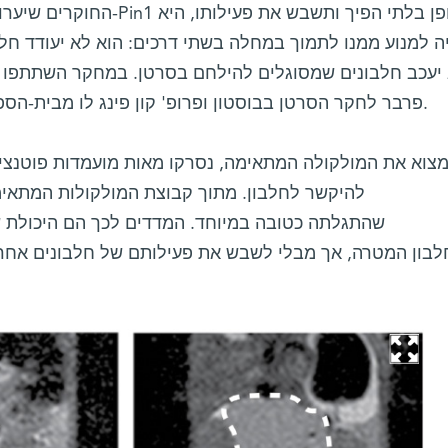
החוקרים שיערו כי אם ימצאו מ
ה למנוע ממנו לתמוך במחלה בשתי דרכים: הוא לא יעודד חל
 יעכב חלבונים שמסוגלים להילחם בסרטן. במחקר השתתפו גם 
פרבר לחקר הסרטן בבוסטון ופרופ' קון פינג לו מבית-הספר לרפואה באוניברסיטת הרווארד.
מצוא את המולקולה המתאימה, נסרקו מאות מועמדות פוטנצי
להיקשר לחלבון. מתוך קבוצת המולקולות המתאימ
שהתגלתה כטובה במיוחד. המדדים לכך הם היכולת ש