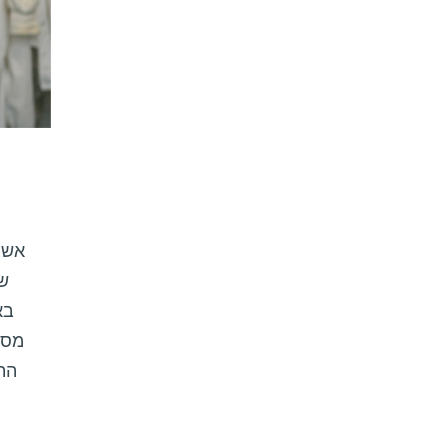
ש
בא
מסו