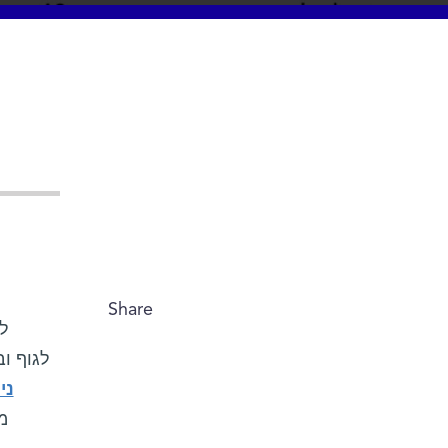
Share
לח
לגוף ו
ני
מ