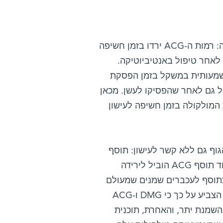
פעולתה של המולקולה השנייה, אצטיל גליצין, או ACG, הייתה הפוכה: רמות ה-ACG ירדו בזמן חשיפה
לאחר טיפול באנטיביוטיקה.
A נמוכה, רשמו עלייה משמעותית במשקל בזמן הפסקת
 שקיבלו תוסף ACG, לא עלו במשקל גם לאחר שהפסיקו לעשן. מכאן
ידה ברמת המולקולה בזמן חשיפה לעישון
וף גם ללא קשר לעישון: תוסף
DMG הוביל לעלייה מתונה במשקל גם בעכברים "לא מעשנים", בעוד תוסף ACG הוביל לירידה
כתוסף לעכברים שמנים שמעולם
לא נחשפו לעשן סיגריות. ניתוח גנטי של רקמת השומן של העכברים הצביע על כך כי DMG ו-ACG
שמנת יתר, והאחרת, תוכנית