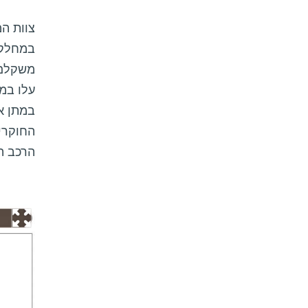
צוות ה
במחלקה
משקלם 
עלו במ
במתן אנ
החוקרים
הרכב ה