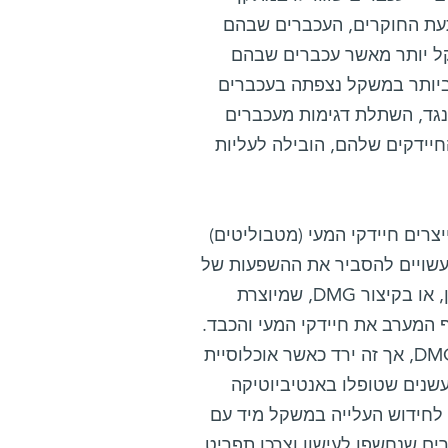
תעת החוקרים, העכברים שבהם
קל יותר מאשר עכברים שבהם
ביותר במשקל נצפתה בעכברים
נגד, השתלת דגימות מעכברים
חיידקים שלהם, הובילה לעליות
רים חיידקי המעי (מטבוליטים)
 עשויים להסביר את ההשפעות של
הפסקת עישון על חילוף החומרים בגוף: הראשונה היא דימתיל-גליצין, או בקיצור DMG, שמיוצרת
ף המערב את חיידקי המעי והכבד.
בזמן חשיפה לעשן סיגריות הגבירו חיידקי המעי את תהליך ייצור ה-DMG, אך זה ירד כאשר אוכלוסיית
עשנים שטופלו באנטיביוטיקה
ה-DMG שלהם היו מדולדלות), מתן תוסף DMG הביא לחידוש העלייה במשקל מיד עם
ים שנחשפו לעישון וצרכו תפריט