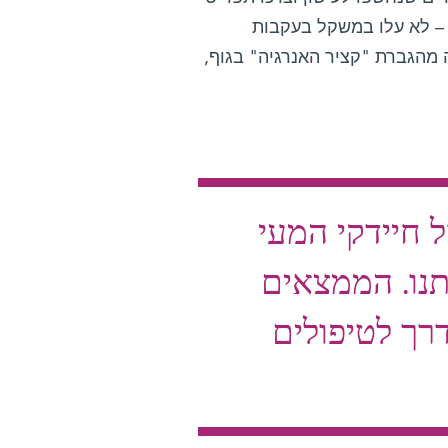
טול כולין – כלומר, לא היה להם את חומר גלם הדרוש לייצור DMG – לא עלו במשקל בעקבות
 העלייה במשקל שנצפתה בעקבות מתן DMG נגרמה מהגברת "קציר האנרגיה" בגוף,
חיידקי המעי
תנו. הממצאים
רך לטיפולים