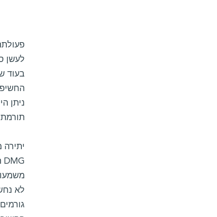
לעשן ס
תורמת 
יתירה 
משמעות
גורמים