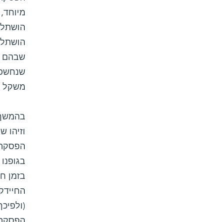
מיוחד,
הושתלו
הושתלו
שבהם ה
שנחשפו 
משקל מ
בהמשך 
וזיהו 
בגופנו 
החיידקי
הפסקת 