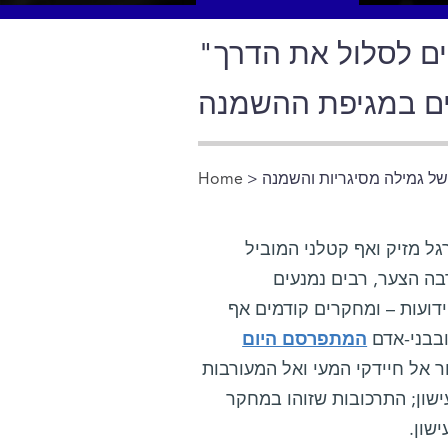
"הרגלי העישון" של חיידקי המעי עשויים לסלול את הדרך
ים במגיפת ההשמנה
 גמילה מסיגריות והשמנה
>
Home
You are here
 הרגל מזיק ואף קטלני המוביל
בה הצער, רבים נמנעים
דועות – ומחקרים קודמים אף
ובבני-אדם
המתפרסם היום
ר אל חיידקי המעי ואל המעורבות
ון; התרכובות שזוהו במחקר
עישון.