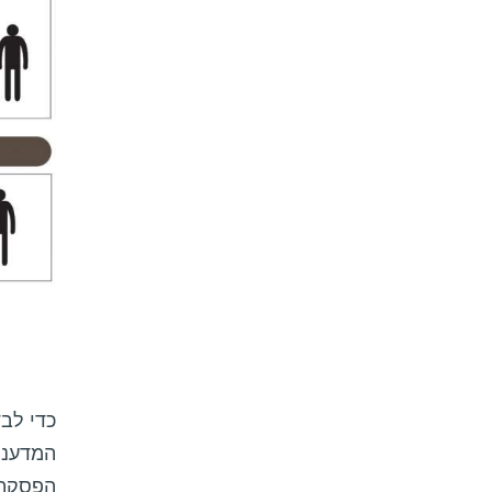
כדי לב
המדעני
הפסקת 