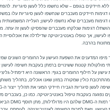
 ללא חיידקים בגופם – שלא נחשפו כלל לעשן סיגריות. להפ
 דגימות חיידקים מעכברים שנחשפו לעשן סיגריות עלו במש
 דגימות מעכברים שלא נחשפו לעישון; העלייה המשמעותית 
ושתלו דגימות שנלקחו מעכברים שהפסיקו לעשן זה עתה. מ
לעישון, אך טופלו באנטיביוטיקה שדילדלה את אוכלוסיית ה
תונות בהרבה.
מיפו המדענים את השפעת העישון על החומרים השונים שמייצ
שתי מולקולות קטנות ששינויים ברמתן בעקבות חשיפה לעישון
מהתרכובת כולין שמקורה במזון שאנו אוכלים, בתהליך משות
ם נפגעה בעקבות טיפול באנטיביוטיקה. כמו כן, בעכברים מ
(ולפיכך רמות 
העישון, וזאת למרות החשיפה לאנטיביוטיקה. לעומתם, עכבר