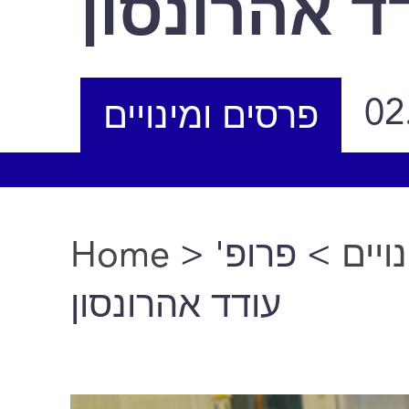
ד אהרונסון
02
פרסים ומינויים
Home
>
> פרופ'
ויים
You are here
עודד אהרונסון