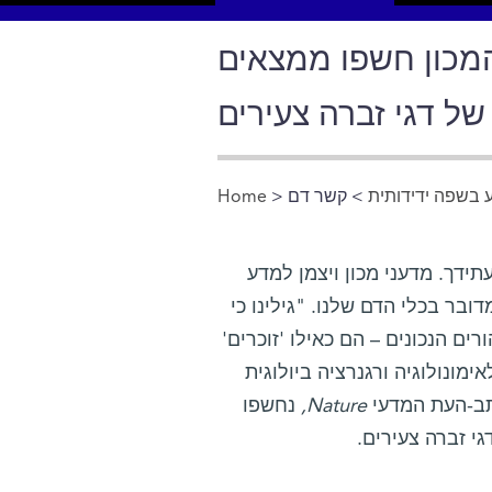
המכון חשפו ממצאים
ל דגי זברה צעירים
בשפה ידידותית
> קשר דם
>
Home
You are here
דך. מדעני מכון ויצמן למדע
ר בכלי הדם שלנו. "גילינו כי
ים הנכונים – הם כאילו 'זוכרים'
ונולוגיה ורגנרציה ביולוגית
-העת המדעי
Nature
,
נחשפו
גי זברה צעירים.