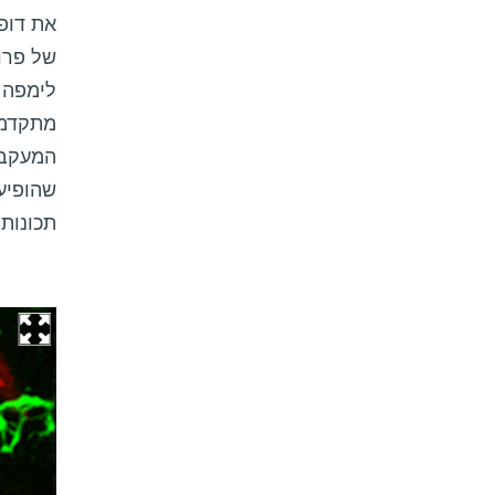
את דופ
של פרופ
לימפה 
מתקדמו
המעקב, 
שהופיע
תכונותי