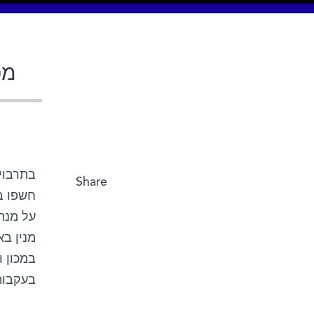
מפ
בתרבוי
Share
חשפו ב
על מנת 
מנין בא
במכון 
בעקבות