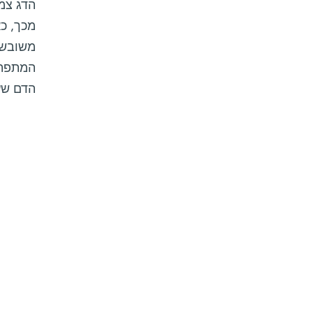
הדג צמח
מכך, כ
משובש, 
המתפתח
הדם שעב