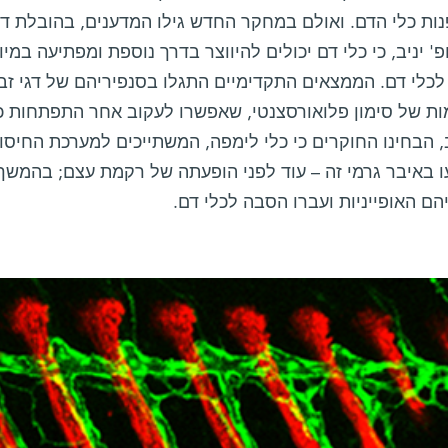
נות כלי הדם. ואולם במחקר החדש גילו המדענים, בהובלת ד
' יניב, כי כלי דם יכולים להיווצר בדרך נוספת ומפתיעה במ
לכלי דם. הממצאים התקדימיים התגלו בסנפיריהם של דגי זב
ת של סימון פלואורסצנטי, שאפשרו לעקוב אחר התפתחות כל
הבחינו החוקרים כי כלי לימפה, המשתייכים למערכת החיסוני
ו באיבר גרמי זה – עוד לפני הופעתה של רקמת עצם; בהמשך
הם האופייניות ועברו הסבה לכלי דם.