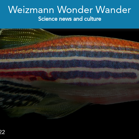
Weizmann Wonder Wander
Science news and culture
22