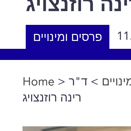
נה רוזנצויג
11
פרסים ומינויים
Home
>
> ד"ר
נויים
You are here
רינה רוזנצויג