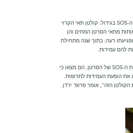
וחשוב מכל, המדענים הצליחו לזהות את המפעיל המרכזי של תגובת ה-SOS בגידול: קולטן תאי הקרוי
 אותות מתאי הסרטן המתים והן
ופגיעתו רעה: בתוך שנה מתחילת
ת להם עמידות.
בעקבות ממצאים אלה, יצאו המדענים לחפש דרכים לבלום את תגובת ה-SOS של הסרטן. הם מצאו כי
, הם יכולים למנוע את הופעת העמידות לתרופות.
קולטן הזה", אומר פרופ' ירדן.