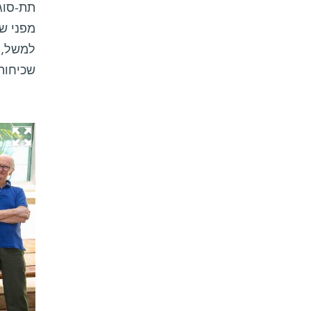
תת-סוג 
מפני שה
שכיחותו