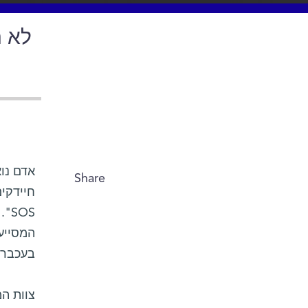
לא ר
אדם נוא
Share
חיידקים
SOS".
בעכברי
צוות ה