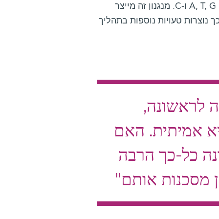
התקינה של אבני הבניין הנחוצות להעתקת הדי-אן-אי: הנוקלאוטידים A, T, G ו-C. מנגנון זה מייצר
 לשניים האחרים, וכך נוצרות טעויות נוספות בתהליך
-SOS נתגלתה לראשונה,
א אמיתית. האם
נה כל-כך הרבה
 מסכנות אותם"