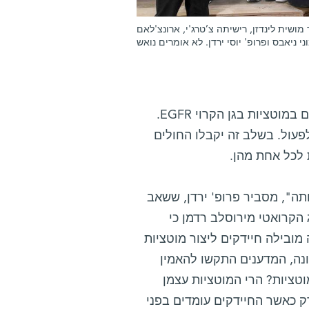
 מושית לינדזן, רישיתה צ’טרג'י, ארונצ'לאם
 ניאבס ופרופ' יוסי ירדן. לא אומרים נואש
ישנן כיום כמה תרופות יעילות לטיפול בגידולי ריאות אלה, המאופיינים במוטציות בגן הקרוי EGFR.
פעול. בשלב זה יקבלו החולים
 לכל אחת מהן.
ותה", מסביר פרופ' ירדן, ששאב
יידקים. בשנת 1975 גילה הביולוג הקרואטי מירוסלב רדמן כי
מובילה חיידקים ליצור מוטציות
אשר תגובת ה-SOS נתגלתה לראשונה, המדענים התקשו להאמין
טציות? הרי המוטציות עצמן
ן. "אך תגובת ה-SOS מופעלת אך ורק כאשר החיידקים עומדים בפני