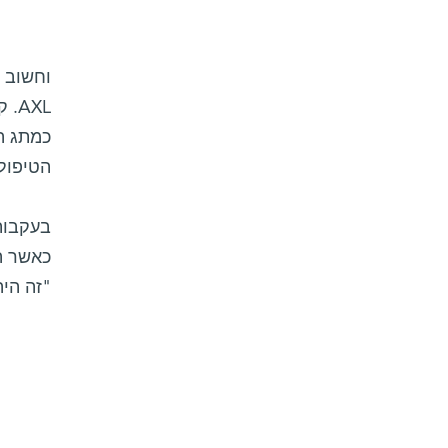
AXL
כמתג ה
הטיפול 
"זה היה