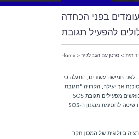
עומדים בפני הכחדה
דותית
> סרטן עם הגב לקיר
>
Home
You are here
. לפני חמישה עשורים, התגלה כי
סוכנת אך יעילה, הקרויה "תגובת
מדעני מכון ויצמן למדע כי גם תאים סרטניים נואשים מפעילים תגובת SOS
המסייעת להם לפתח עמידות לתרופות נוגדות סרטן. החוקרים פיתחו שיטה לחסימת מנגנון ה-SOS
ציה ביולוגית של המכון חקר