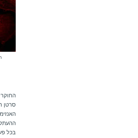
ת
סרטן ר
האנזימ
ההעתקה 
בכל פע