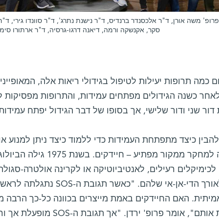
פרופ' משה אורן, ד"ר אלכסנדר ברנדיס, ד"ר נישנת נתרג', ד"ר סוונדו גירי, ד"ר
סקר, אקנשקה ורמה, דיאנה דרגו-גרסיה, ד"ר ארתורו סימוני
לאחר כשנה הגידולים מפתחים עמידות, והתרופות מפסיקות ל
דור שני ודור שלישי, אך בסופו של דבר הגידול יפתח עמידות
להבין כיצד מתפתחת העמידות כדי ללמוד כיצד ניתן למנוע א
השראה למחקר ממקור מפתיע – ח
כימיקלים רעילים, לאנטיביוטיקה או לקרינה אולטרה-סגולה 
רבות לאורך הדי-אן-אי שלהם. "כ
מיתית. האם החיידקים באמת מייצרים בכוונה כל-כך הרבה מו
מסכנות אותם", אומר פרופ' ירד