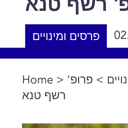
' רשף טנא
02
פרסים ומינויים
Home
>
> פרופ'
ויים
You are here
רשף טנא