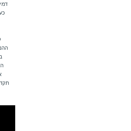
דמיו
כע
ההנד
ב
הע
תקדי