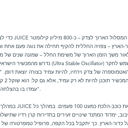
כדי לצבור מהי
-הארץ – צפויה החללית להקיף תחילה את נוגה פעם אחת וא
אור משך הזמן הארוך של משימת החלל – שמונה שנים של מ
נדרש מהמכשיר הישראלי, אשר מכונה מתנד
אטמוספרה של צדק וירחיו, להיות עמיד בצורה יוצאת דופן. "ז
"המכש
ראשונה אשר AccuBeat עמדו בו בהצלחה מרשימה".
במהלך שהותה סב
בוב, ימדוד המתנד שינויים זעירים בתדירות קרן רדיו שתי
ל כדור-הארץ. כך יתקבל בכל הקפה, פרופיל טמפרטורה של נ