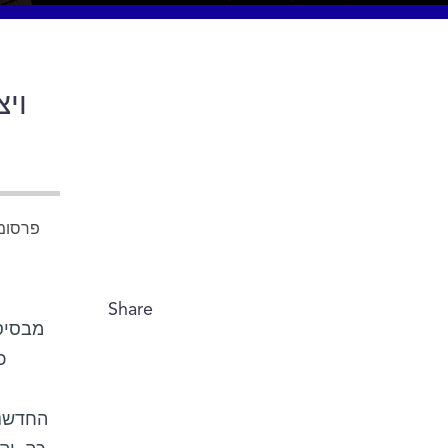
מ
וי
פרסומ
Share
כ
החדשנו