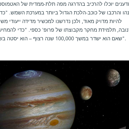
דענים יוכלו להרכיב בהדרגה מפה תלת-ממדית של האטמו
הו והרכבו של כוכב-הלכת הגדול ביותר במערכת השמש. "כדי 
להיות מדויק מאוד, ולכן נדרשנו למכשיר מדידה ייעודי מש
ובה, תלמידת מחקר מקבוצתו של פרופ' כספי. "כדי להמחיש
שאם הוא ישדר במשך 100,000 שנה רצוף – הוא יסטה בשנייה אחת בלבד במהלך תקופה זו".