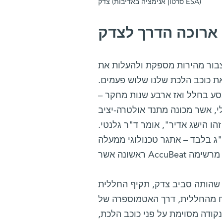
צדק (סרטון אנימציה באדיבות ESA)
ארוכה הדרך לצדק
רות מספקת ולהעלות את JUICE על המסלול הארוך לצדק – כ-800 מיליון קילומטר
ת כוכב הלכת שלנו שלוש פעמים.
סע בחלל ואז ארבע שנות מחקר –
 אולטרה-יציב (Ultra Stable Oscillator) וישמש לחקר
הו הישג אדיר", אומר ד"ר גלנטי.
יר תוכנן להיות לא רק עמיד, אלא גם קל: הוא שוקל 2 ק"ג בלבד – אתגר טכנולוגי ממעלה
יב צדק, תקיף החללית JUICE את כוכב-הלכת כמעט 100 פעמים. במהלך כל
שלח מהחללית, דרך האטמוספרה של
קודה מסוימת על פני כוכב הלכת,