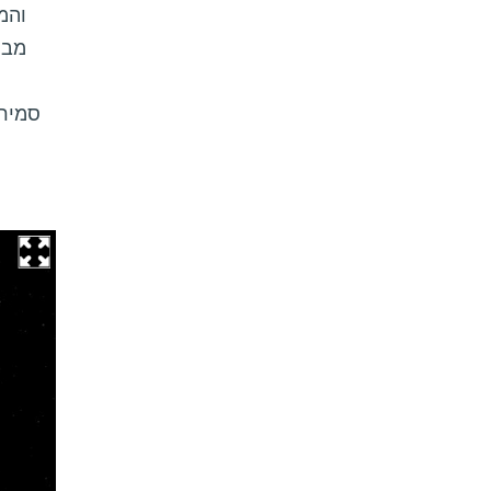
והמ
מבנ
סמירנ