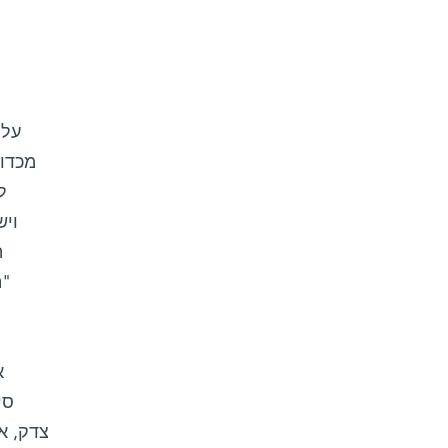
מכדור
ל
ה
סי
צדק, א