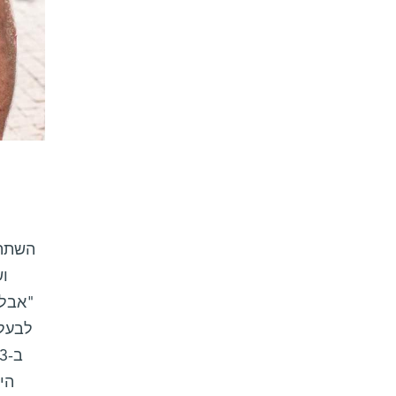
"אבל 
לבעל 
הי