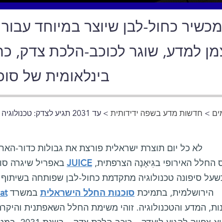
כשיר כחול-לבן שיוצר במיוחד עבור נ
צמן למדע, שוגר לכוכב-הלכת צדק, 
בינלאומית של סוכ
ים
>
חדשות מדע בשפה ידידותית
> עד 2031 תגיע לצדק: טכנולוגיה ישראלית בדרך לחלל העמוק
מבסיס החלל האירופי בגִיאָנָה הצרפתית,
JUICE
באפריל שיגרה סוכנות החלל האירופית את החללית
שעל סיפונה טכנולוגיה מתקדמת כחול-לבן שפותחה בשיתוף פעו
הירושלמית, בתמיכת
סוכנות החלל הישראלית
במשרד
at
ת, המדע והטכנולוגיה. זוהי משימת החלל השאפתנית והיקרה