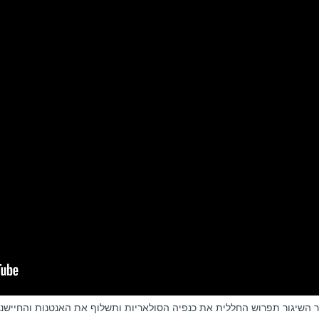
 השיגור תפרוש החללית את כנפיה הסולאריות ותשלוף את האנטנות והחיישנ