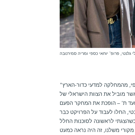
גלנטי, פרופ' יוחאי כספי ומריה סמירנובה
"השתתפנו במשימות חלל בינלאומית בעבר", אומר פרופ' יוחאי כספי, מהמחלקה למדעי כדור-הארץ
 הצוות הישראלי של JUICE ושוהה כעת במקום השיגור.
עד ת' – הופכת את המחקר הפעם
טי, החלו לעבוד על הפרויקט כבר
 "כשהצגתי לראשונה לסוכנות החלל
מקורי משלנו, זה היה נראה כמעט