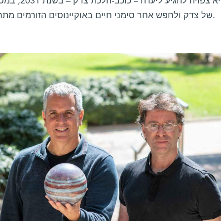
כה, והיא צפו
של צדק ולחפש אחר סימני חיים באוקיינוסים הזורמים מתחת לפני השטח הקפואים של ירחיו.