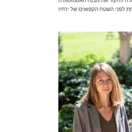
יה להגיע ליעדה – כוכב-הלכת צדק – בשנת 2031, במטרה לחקור את מבנה האטמוספרה