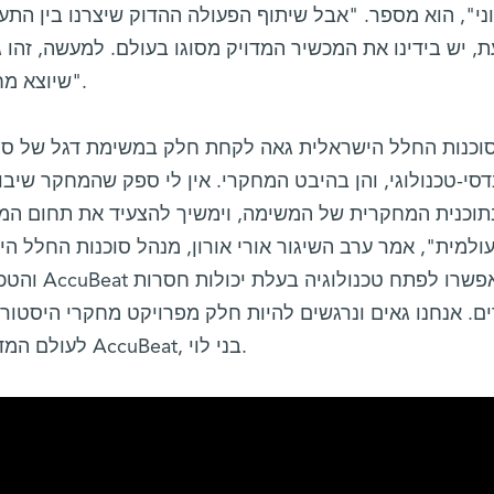
ני", הוא מספר. "אבל שיתוף הפעולה ההדוק שיצרנו בין הת
ת, יש בידינו את המכשיר המדויק מסוגו בעולם. למעשה, זהו
שיוצא מחוץ למערכת של כדור-הארץ והירח".
סי-טכנולוגי, והן בהיבט המחקרי. אין לי ספק שהמחקר שיבוצע
תוכנית המחקרית של המשימה, וימשיך להצעיד את תחום המ
ולמית", אמר ערב השיגור אורי אורון, מנהל סוכנות החלל 
והטכנולוגי
ם. אנחנו גאים ונרגשים להיות חלק מפרויקט מחקרי היסטורי 
לעולם המדע והאנושות בכלל", הוסיף מנכ"ל AccuBeat, בני לוי.