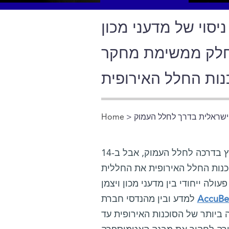
יסוי של מדעני מכון
כחלק ממשימת מחקר
נות החלל האירופית
Home
>
You are here
לא כל יום תוצרת ישראלית פורצת את גבולות כדור-הארץ בדרכה לחלל העמוק, אבל ב-14
לה ייחודי בין מדעני מכון ויצמן
AccuBe
למדע ובין מהנדסי חברת
 ביותר של הסוכנות האירופית עד