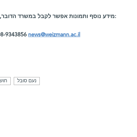
מידע נוסף ותמונות אפשר לקבל במשרד הדובר, מכון ויצמן למדע:
8-9343856
news@weizmann.ac.il
נעם סובל
חוש