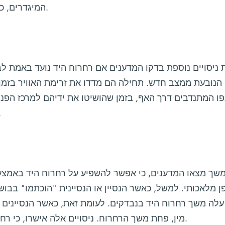
המיגדרים, כפי שמקובל לחשוב", אומר פרומין.
ניסויים נוספת בדקו המדענים אם רחרוח היד נועד באמת לבד
הנובעת ממצב חדש. תחילה הם מדדו את זרימת האוויר בזמן 
 המתנדבים דרך האף, בזמן שהושיטו את ידיהם למרכז הפני
על כך שהם
שך מצאו המדענים, כי אפשר להשפיע על רחרוח היד באמצעו
ן מלאכותי. למשל, כאשר הנסיין או הנסיינית "הוכתמו" בבו
עלה משך רחרוח היד בנבדקים. לעומת זאת, כאשר הנסיינים ה
מין, פחת משך הרחרוח. ניסויים אלה אישרו, כי רחרוח היד קשור בהפעלת חוש הריח.