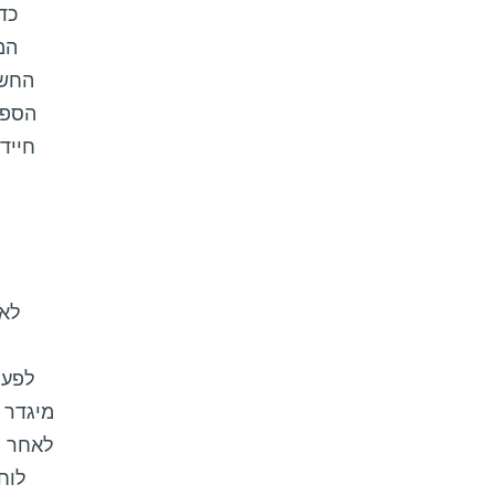
כד
המ
החשו
הספי
חייד
לאח
לפעמ
מיגדר 
לאחר ל
לוח