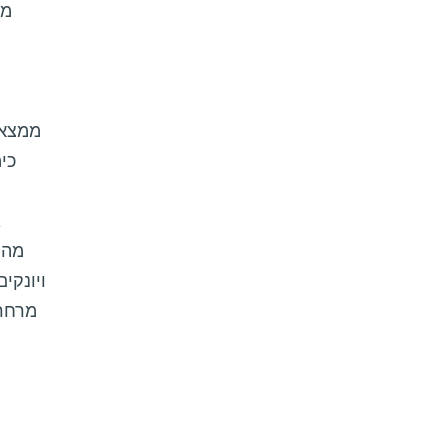
כי
ב
מהמ
ויונקי
מרחרח