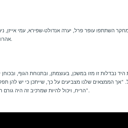
חקר השתתפו עופר פרל, יערה אנדולט-שפירא, עמי אייזן, ני
אהרון רביע, ד"ר לי סלע וד"ר ענת ארזי.
. "אך הממצאים שלנו מצביעים על כך, שייתכן כי יש להן ת
הריח, ויכול להיות שמרכיב זה היה גורם חשוב בהתפתחותה של התנהגות זו".