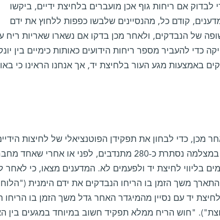
י לבדוק אם ריחות גוף אכן מועברים בלחיצת ידיים, ביקשו
דענים, קודם כל, מהנסיינים שלבשו כפפות ללחוץ את ידם
פה של הנבדקים, ולאחר מכן בדקו אם נשארו שאריות ריח על
קה כדי להעביר מספר ריחות הידועים כאותות כימיים בין יונק
קים באמצעות מגע העור בלחיצת יד, אך אנחנו הראינו כי בא
ר מכן, כדי לבחון את תפקידן הפוטנציאלי של לחיצות הידיי
במצלמה נסתרת כ-280 מתנדבים, לפני או אחרי 
ים בליווי לחיצת יד ולפעמים לא. המדענים מצאו, כי לאחר ל
התארך משך הזמן בו הריחו הנבדקים את ידם הימנית ("הלוחצת
חיצת יד עם נסיין מהמיגדר האחר גדל משך הזמן בו הריחו 
צת"). "חוש הריח ממלא תפקיד חשוב במיוחד במגעים בין האנש