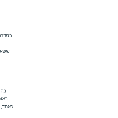
בסדרת 
ששאפו
בהמ
באופ
כאחד, 