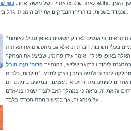
לאחר שלחצו את ידו של מישהו אחר.
כפי ש
שנמדד בשניות, בו הריחו הנבדקים את ידם הימנית, גדל ביותר מפי שניים לאחר שלחצו ידיים.
"ממצאינו מראים, כי אנשים לא רק חשופים באופן סביל לאותות
מיים בעלי חשיבות חברתית, אלא גם מחפשים את האותות
האלה באופן פעיל", אומר עידן פרומין, שביצע את המחקר
מסגרת לימודיו לתואר שלישי, בהנחיית
פרופ' נעם סובל
חלקה לנוירוביולוגיה במכון ויצמן למדע. "חולדות, כלבים
ם אחרים לעיתים מרחרחים את עצמם, ובמגעים ביניהם הם
ים זה את זה. נראה כי במהלך האבולוציה שמרו בני-אדם
על מנהג זה, אך במישור התת-הכרתי בלבד".