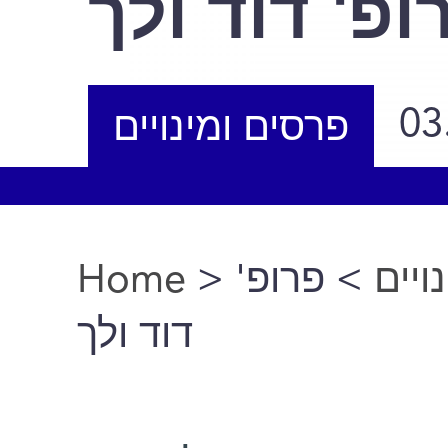
ופ' דוד ולך
03
פרסים ומינויים
Home
>
> פרופ'
ויים
You are here
דוד ולך