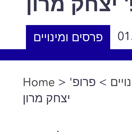
 יצחק מרון
01
פרסים ומינויים
Home
>
> פרופ'
ויים
You are here
יצחק מרון