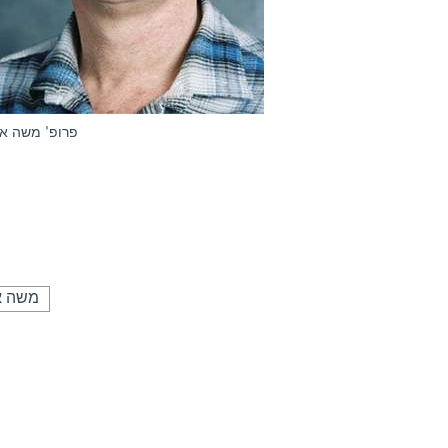
פרופ' משה או
משה א