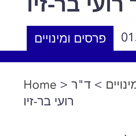
רועי בר-זיו
01
פרסים ומינויים
Home
>
> ד"ר
נויים
You are here
רועי בר-זיו