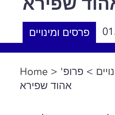
הוד שפירא
01
פרסים ומינויים
Home
>
> פרופ'
ויים
You are here
אהוד שפירא