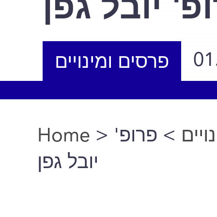
פ' יובל גפן
01
פרסים ומינויים
Home
>
> פרופ'
ויים
You are here
יובל גפן