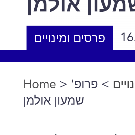
מעון אולמן
16
פרסים ומינויים
Home
>
> פרופ'
ויים
You are here
שמעון אולמן