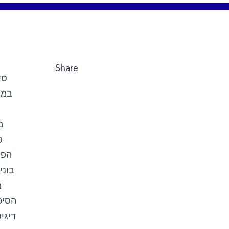
Share
סד
במר
מ
ס
הפת
בוני
מ
הסי,
דיגי