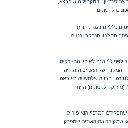
בשם פרתיון). במקביל הוא מבצע,
ונים לקטונים.
ים כלליים בגנות תורת
פתח החלבון הנחקר. בטוח
פרופ' תופיק ותלמידת המחקר לבנת אפריאט נענו לאתגר. מכיוון שעד לפני 60 שנה לא היו החיידקים
ו המקורי של האנזים הזה היה
חלטורה" חבויה שלמעשה לא באה
(פירוק הלקטונים) הייתה
 שתפקידם המרכזי הוא פירוק
גן שמקודד את האנזים שמפרק