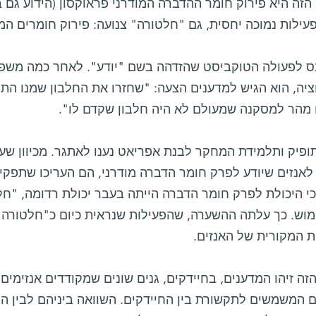
הזה היא פירוק חומר ההדברה המודרני פראוקסון (הידוע גם 
ילות נמוכה יחסית, גם "חלטורה" צנועה: פירוק חומרים המכ
נס לפעולה הטוקביסט שהזדהה בשם "יודע". לאחר כמה משפט
ציה, הוא הגיש למדענים הצעה: "שחזרו את החלבון שמנו הת
 מהר למסקנה שמעולם לא היה חלבון שקדם לו".
לאנזים שיודע לפרק חומר הדברה מודרני, הם העריכו שתפקיד
וכי היכולת לפרק חומר הדברה הייתה בעבר יכולת רדומה, "
מוש. כך עלתה ההשערה, שהפעילות שנראית כיום כ"חלטורה" 
ת המקורית של האנזים.
ה זיהו המדענים, בחיידקים, גנים שונים שמקודדים אנזימים
ם המשמשים לתקשורת בין החיידקים. השוואה ביניהם לבין ה