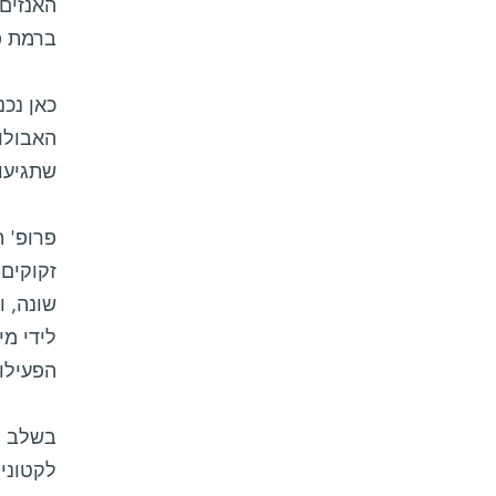
האנזים 
ברמת פע
כאן נכ
האבולו
שתגיעו
זקוקים 
שונה, 
לידי מי
הפעילו
בשלב הז
לקטוני