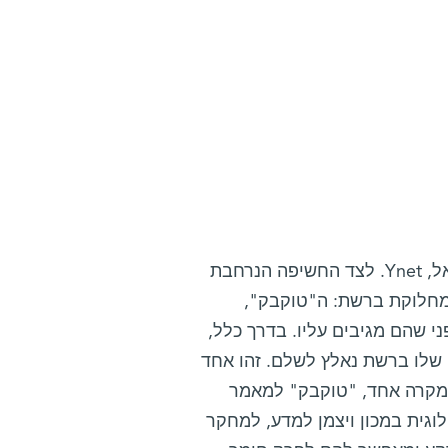
מגזין "המכון" מהווה, זה שנה, חלק מפורטל האינטרנט הגדול בישראל, Ynet. לצד החשיפה הנרחבת
מחלוקת ברשת: ה"טוקבק",
 שהם מגיבים עליו. בדרך כלל,
שלו ברשת נאלץ לשלם. זהו אחד
במקרה אחד, "טוקבק" למאמר
ה ביולוגית במכון ויצמן למדע, למחקר