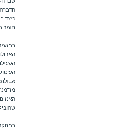
שבו חש
כיצד הת
חומר הה
האבולוצ
הפעילות
העיסוק 
אבולוצי
מזדמנת
האנזים.
שהוביל