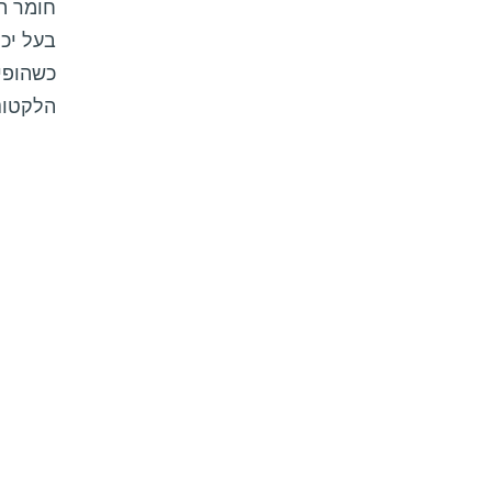
חומר הד
כשהופיע
הלקטונ