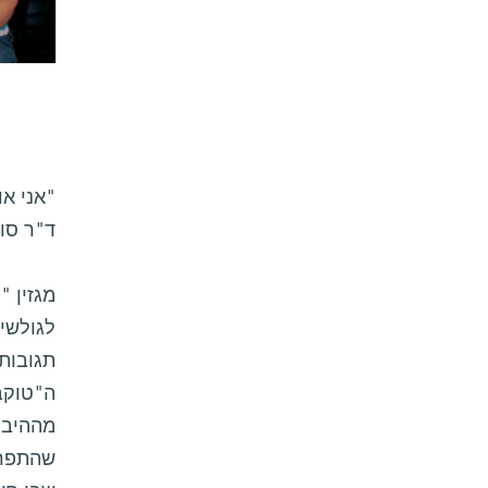
"אני או
ד"ר סוס 
לגולשי
תגובות
ה"טוקב
מההיבט