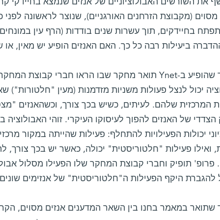
ף את השורשים האבולוציוניים של אנזים שנמצא בחיידקי ק
פתח בחיידקים, תוך עשרות שנים בודדות (הרף עין במונחים א
דברה ביעילות רבה כל כך. האם האנזים הופיע יש מאין, או
במאמר שהופיע ב-Ynet תואר מחקר שבו הראו חברי קבוצת 
יה יכול לנצל פעולות משניות מזדמנות (מעין "חלטורות") שא
 המרכזית שלהם. לעיתים, כשיש בכך צורך, וכשהאנזים "מצטי
הצדדי של האנזים להפוך לעיסוקו העיקרי. זוהי האבולוציה
וני יכולות הפעילויות להתחלף: פעילות שהייתה במקור מרכזי
, ואילו פעילות "חלטוריסטית" יכולה, כאשר יש בכך צורך, 
 פרופ' תופיק וחברי קבוצת המחקר שלו הפעילו מסלול אבולו
 להגברת היקף הפעילות ה"חלטוריסטית" של אנזימים שונים.