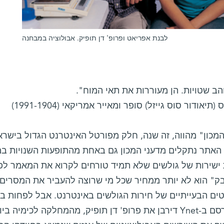
לבנת אפריאט ופרופ' דן תופיק. אבולוציה במבחנה
הב שטויות. הן מעוררות את תאי המוח".
(תיאודור סוס גייזל) סופר ומאייר אמריקאי (1991-1904)
 האתר נתקלים מדעני המכון גם באחת מהתופעות השנויות ב
 ישירות של גולשים שלא תמיד טורחים לקרוא את המאמר לפני
ק" הוא לא יותר ממחיר שכל מי שרוצה להעביר את המסרים 
ים הבעייתיים של חירות הגולשים באינטרנט. אבל לפחות 
שהתפרסם ב-Ynet דירבן את פרופ' דן תופיק, מהמחלקה לכימי