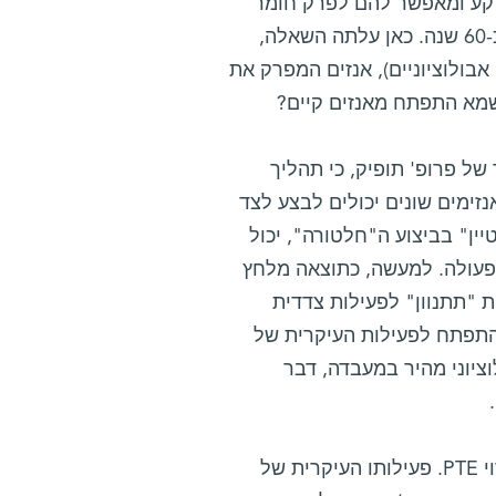
רקע ומאפשר להם לפרק חומר
הדברה מסוים (מקבוצת הזרחנים האורגניים), שנוצר לראשונה לפני כ-60 שנה. כאן עלתה השאלה,
בולוציוניים), אנזים המפרק את
 שמא התפתח מאנזים קיים?
המחקר של פרופ' תופיק, כי תהליך
נזימים שונים יכולים לבצע לצד
ין" בביצוע ה"חלטורה", יכול
 בפעולה. למעשה, כתוצאה מלחץ
ת "תתנוון" לפעילות צדדית
להתפתח לפעילות העיקרית של
ציוני מהיר במעבדה, דבר
במחקר שתואר במאמר בחנו בין השאר המדענים אנזים מסוים, הקרוי PTE. פעילותו העיקרית של