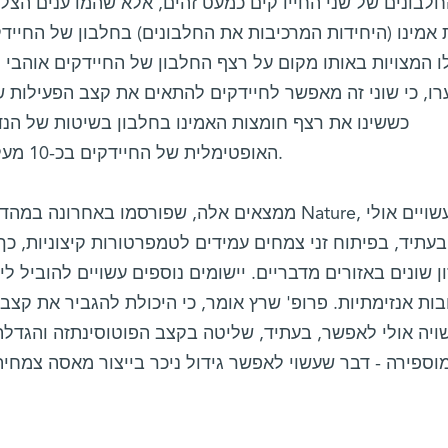
לבונים של שני החיידקים כמעט זהים, אלא שהמדענים הצליח
 אמינו (היחידות המרכיבות את החלבונים) בחלבון של החייד
 המצויות באותו מקום על רצף החלבון של החיידקים אוהבי 
רו, כי שוני זה מאפשר לחיידקים להתאים את קצב הפעילות 
כששינו את רצף חומצות האמינו בחלבון בשיטות של הנד
האופטימלית של החיידקים בכ-10 מעלות, בדומה למה שמתחולל בטבע.
ממצאים אלה, שפורסמו באחרונה במהדורה המקוונת 
בעתיד, בפיתוח זני צמחים עמידים לטמפרטורות קיצוניות, כ
ן שונים באזורים מדבריים. יישומים נוספים עשויים להוביל ל
בות אנזימתיות. פרופ' שרץ אומר, כי היכולת להגביר את קצב
ויה אולי לאפשר, בעתיד, שליטה בקצב הפוטוסינתזה והגדלת
ספירה - דבר שעשוי לאפשר גידול ניכר בייצור מאסה צמחית