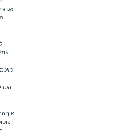
הח
אנרגי
המ
ל
אנזי
כשטמפר
הסביב
איך הם
הפוטוס