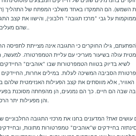
וקרים בחנו מינים שונים של חיידקים המבצעים פוטוסינתזה (יי
ית השמש). הם התמקדו באחד משלבי המפתח של התהליך (העב
מוקמות על גבי "מרכז תגובה" חלבוני), והישוו את קצב התגו
שהם מעלים בהדרגה את טמפרטורת הסביבה..
הפתעתם, גילו החוקרים כי התגובה אינה מצייתת לתפיסה הר
מטית עולה בשיעור מעריכי עם עליית הטמפרטורה. למעשה,
לשיא בדיוק בטווח הטמפרטורות שבו "אוהבים" החיידקים ל
טורת הסביבה המשיכה לעלות. במילים אחרות, החיידקים אי
האוויר, אלא מווסתים את קצב הפעילות האנזימטית שלהם
ה שבה הם חיים. כך הם נמנעים, הן מהפחתה מסוכנת בפעי
והן מפעילות יתר הרסנית כתוצאה מהתחממות הסביבה.
 עושים זאת? המדענים בחנו את מרכזי התגובה החלבוניים 
ינתזה בחיידקים ש"אוהבים" טמפרטורות מתונות, ובחיידק