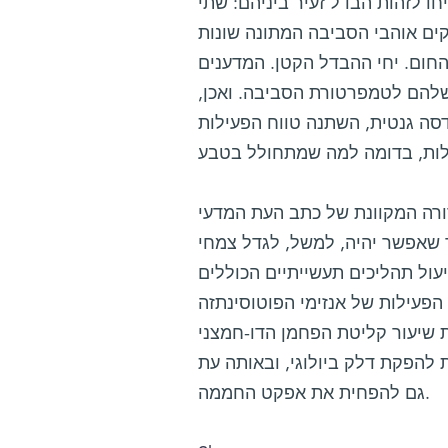
ו לזהות הבדל זעיר ביניהם: שתי
קים אוהבי הסביבה המתונה שונות
החום. יחי ההבדל הקטן. המדענים
שלהם לטמפרטורת הסביבה. ואכן,
סה גנטית, השתנה טווח הפעילות
של כתב העת המדעי Nature, עשויים אולי
ך שאפשר יהיה, למשל, לגדל צמחי
ייעול תהליכים תעשייתיים הכוללים
 הפעילות של אנזימי הפוטוסינתזה
 שיעור קליטת הפחמן הדו-חמצני
 להפקת דלק ביולוגי, ובאותה עת
גם להפחית את אפקט החממה.