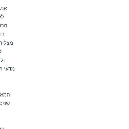
אנש
לל
הרב
רו
מצליחי
ל
ול
מדעי ר
המאפ
שניס