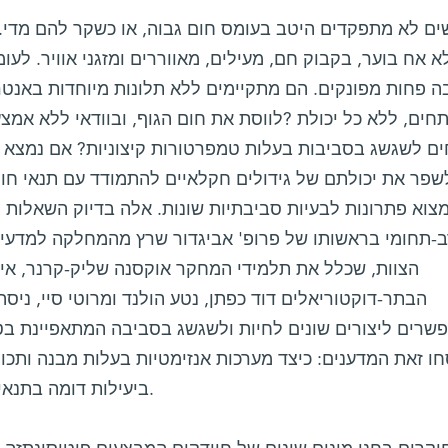
ים לא מתפקדים היטב בעומס חום גבוה, או כשקר להם מדי.
א אח בוער, בקבוק חם, מעילים, מאווררים ומזגני אוויר. לעומ
ה פחות מפונקים. הם מתקיימים ללא תלונות מיוחדות באנטר
תחים, ללא כל יכולת ?לווסת את חום הגוף, ובוודאי ללא אמצ
ם לשגשג בסביבות בעלות טמפרטורות קיצוניות? אם נמצא את
שפר את יכולתם של גידולים חקלאיים להתמודד עם תנאי חום 
מצוא פתרונות לבעיות סביבתיות שונות. אלה בדיוק השאלות 
ב-תחומי בראשותו של פרופ' אביגדור שרץ מהמחלקה למדעי ה
הצוות, שכלל את תלמידי המחקר אוקסנה שליק-קרנר, איל
הבתר-דוקטוריאלים דוד כפתן, נטע הולנד ומרוטי סיי, ניס
שרים ליצורים שונים לחיות ולשגשג בסביבה המתאפיינת בטו
חו זאת המדענים: כיצד מערכות אנזימטיות בעלות מבנה ותכו
ביעילות דומה בתנאי טמפרטורה שונים במידה קיצונית.