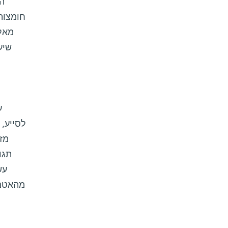
הח
חומצות
מאלו
שיע
לסייע, 
מזו
תגו
עש
מהאטמו