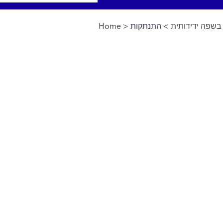
שפה ידידותית
> התנתקות
>
Home
You are here