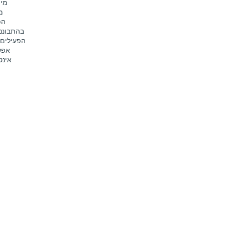
מיפ
מ
הפ
בהתבוננו
הפעילים 
אפש
אינט