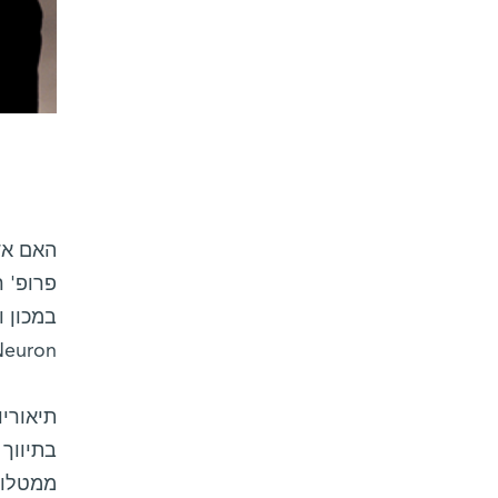
האם אד
פרופ' ר
במכון 
euron.
תיאורי
בתיווך 
ממטלות