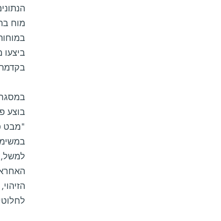
הנתונים
במוחות
ביצעו מ
בקדמת 
במסגרת
בוצע פ
"מבט פ
במשימה
למשל, 
האחראי
הזיהוי,
לחלוטין