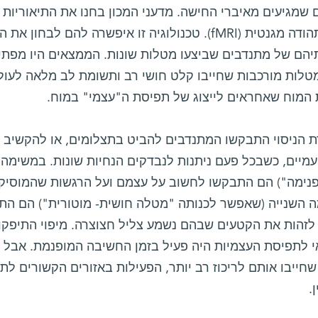
 שמגיעים מאיברי החישה. מדעני המכון בחנו את התיאוריות
מוח בתהודה מגנטית (fMRI). טכנולוגיה זו איפשרה להם ל
יהם של מתנדבים שביצעו מטלות שונות. הממצאים היו מפת
טלות מורכבות שחייבו קלט חושי רב ותשומת לב מלאה לעולם 
המוח שאחראים לייצוג של תפיסת ה"עצמי" במוח.
 הניסוי התבקשו המתנדבים להביט בתצלומים, או להקשיב לק
עמיים, כשבכל פעם ניתנות לנבדקים הנחיות שונות. במשימ
נימה") הם התבקשו לחשוב על עצמם ועל הרגשות שהמוסיקה
 השנייה (שאפשר לכנותה "מטלה חושית- מוטורית") הם התבק
לזהות את הקטעים שבהם נשמע צליל חצוצרה. מיפוי התיפקוד
 לתפיסת העצמיות היה פעיל בזמן החשיבה המופנמת. אבל 
 שחייבו אותם לריכוז רב יותר, הפעילות באזורים הקשורים 
.