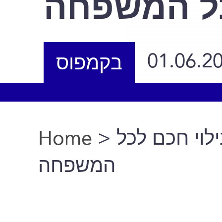
כל המשפחה
01.06.2
בקמפוס
Home
>
> י חכם לכל
You are here
המשפחה