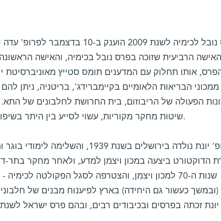
פרס נובל לכימיה לשנת 2009 הוענק ב-10
פרס, אותו תחלוק עם המדענים תומס סטייץ מאוניברסיטת יי
ממכוני הבריאות הלאומיים בקיימברידג', בריטניה, ניתן להם
נות הפעולה של הריבוזום, בית החרושת לחלבונים של התא.
שיטות מחקר מקוריות, עשוי לסייע בין היתר בשיפור יעילותן של תרופות אנטיביוטיות.
פרופ' יונת נולדה בירושלים בשנת 1939,
ת הדוקטורט ביצעה במכון ויצמן למדע, ולאחר מחקר בתר-ד
שנות ה-70 למכון ויצמן, והצטרפה לסגל הפקולטה לכי
(ובמשך כעשור גם היחידה) בארץ לפיענוח מבנים של חלבונים