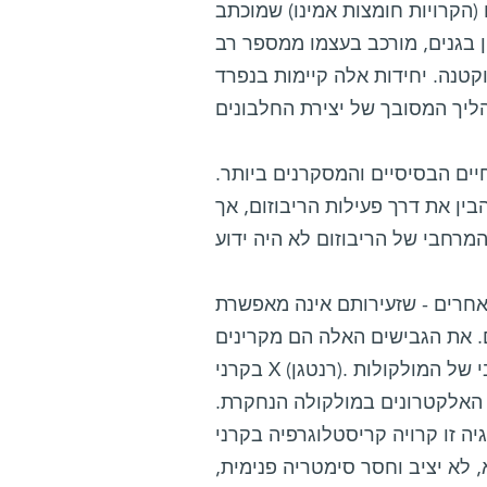
(הקרויות חומצות אמינו) שמוכתב
ון בגנים, מורכב בעצמו ממספר רב
וקטנה. יחידות אלה קיימות בנפרד
יים הבסיסיים והמסקרנים ביותר.
בין את דרך פעילות הריבוזום, אך
 אחרים - שזעירותם אינה מאפשרת
ם. את הגבישים האלה הם מקרינים
בקרני X (רנטגן). מדידת הקרינה המתפזרת מהגביש עשויה ללמד על המבנה המרחבי של המולקולות
ר האלקטרונים במולקולה הנחקרת.
רויה קריסטלוגרפיה בקרני X. אולם כאשר עוסקים בריבוזום, מדובר בבעיה מאתגרת
 לא יציב וחסר סימטריה פנימית,