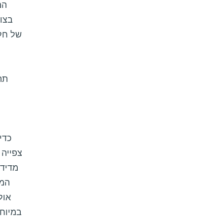
המ
בצופ
של חלב
תה
כדי
צפייה 
המר
במיוחד