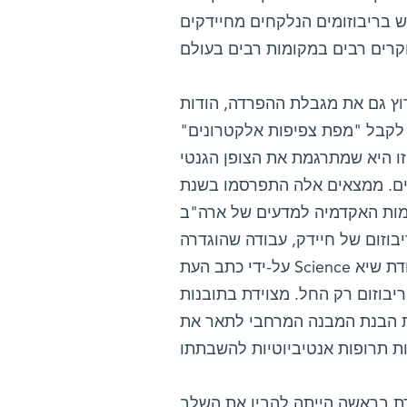
וש בריבוזומים הנלקחים מחיידקים
פ' עדה יונת לפרוץ גם את מגבלת ההפרדה, הודות
 לקבל "מפת צפיפות אלקטרונים"
זו היא שמתרגמת את הצופן הגנטי
נים. ממצאים אלה התפרסמו בשנת
 למדעים של ארה"ב" (PNAS). לאחר מכן, בשנים 2000 ו-2001,
בוזום של חיידק, עבודה שהוגדרה
על-ידי כתב העת Science כאחת מעשר העבודות החשובות באותה שנה. ממצאים אלה היו נקודת שיא
בנת הריבוזום רק החל. מצוידת בתובנות
ת הבנת המבנה המרחבי לתאר את
ת בראשה הייתה להבין את השלב