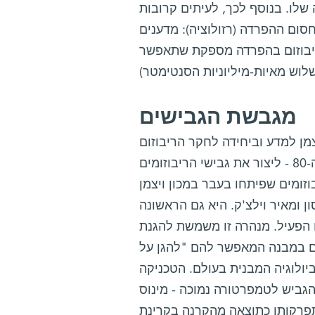
שלו. בנוסף לכך, לעיתים קרובות
סום ההפרדה (רזולוציה): מדענים
ריבוזום בהפרדה מספקת שתאפשר
מגבשת הגבישים
מן למדע וביחידה לחקר הריבוזום
שבמכון מקס פלנק בגרמניה, הצליחה פרופ' יונת - בתחילת שנות ה-80 - ליצור את גבישי הריבוזומים
זומים שפיתחו בעבר במכון ויצמן
ון ומאיר וילצ'ק. היא גם הראשונה
 הפעיל. מנהרה זו משמשת להגנת
ים במבנה המאפשר להם "להגן על
יולוגיה המבנית בעולם. הטכניקה
הגביש לטמפרטורה נמוכה - מינוס
צאה מהקרנה בקרינת X חזקה. בנוסף לכך פיתחה