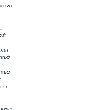
מערכות
לטכנ
המקו
פרס
החדש
משימתם