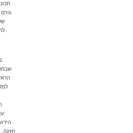
תכונ
גורם 
שע
להם להסביר את פעילותו - בסביבות שלושה אנגסטרום (שהם שלוש מאיות-מיליוניות הסנטימטר).
ב
הראש
למדע
ה
עצ
הידוע