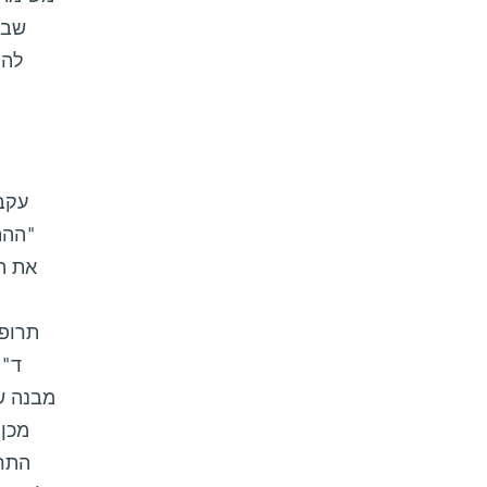
שבו
להת
עקב
"ההת
את הד
תרופו
ד"ר
מבנה ש
מכן,
התרו