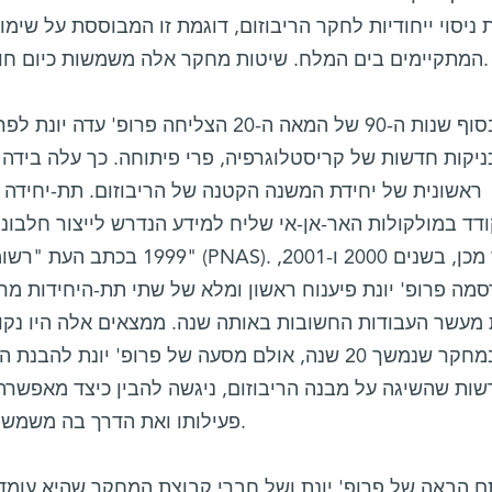
 ניסוי ייחודיות לחקר הריבוזום, דוגמת זו המבוססת על שימ
המתקיימים בים המלח. שיטות מחקר אלה משמשות כיום חוקרים רבים במקומות רבים בעולם.
בסוף שנות ה-90 של המאה ה-20 הצליחה פרו
יקות חדשות של קריסטלוגרפיה, פרי פיתוחה. כך עלה בידה
ראשונית של יחידת המשנה הקטנה של הריבוזום. תת-יחידה 
דד במולקולות האר-אן-אי שליח למידע הנדרש לייצור חלבו
1999 בכתב העת "רשומות האקדמיה
מה פרופ' יונת פיענוח ראשון ומלא של שתי תת-היחידות מרי
במחקר שנמשך 20 שנה, אולם מסעה של פרופ' יונת לה
ות שהשיגה על מבנה הריבוזום, ניגשה להבין כיצד מאפשר
פעילותו ואת הדרך בה משמשות תרופות אנטיביוטיות להשבתתו.
 הבאה של פרופ' יונת ושל חברי קבוצת המחקר שהיא עומד