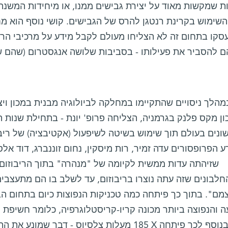
ות שמקשות מאוד על יצירת גבישים ממנו, או מיחידות המשנה 
השימוש בקרינת רנטגן להרס של הגבישים. קושי נוסף הוא מח
סקו בתחום זה לא הצליחו מעולם לקבל מידע על מרכיבי ה
מהלך ניסויים שהתקיימו במחלקה לביולוגיה מבנית במכון ויצ
ונים בעולם תוך שימוש בשיטה לשיפעול (אקטיבציה) של ריבו
 הפרופסורים עדה זמיר, רות מיסקין, נחום זוננברג, דוד אלס
שזיהתה עדות ממשית לקיומה של "מנהרה" בתוך הריבוזום
חלבונים שזה עתה נוצרו בריבוזום, עד לשלב בו הם מתעצב
מם". בתוך כך פיתחה כמה טכניקות הנפוצות כיום בתחום הב
ה והנפוצה ביותר מכונה קריו-קריסטלוגרפיה, כלומר חשיפת 
185 מעלות צלסיוס - דבר שמונע את התפרקותו כתו