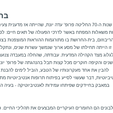
בתי
בסוף שנות ה-70 החליטה פרופ' עדה יונת, שהייתה אז מדעני
ת משאלות המפתח באשר לדרכי הפעולה של תאים חיים: לפע
ריבוזום, בית-החרושת בו מתורגמות ההוראות המוצפנות בצופן 
זו הייתה תחילתו של מסע ארוך שנמשך עשרות שנים, ונתקל - 
לגלוג מצד הקהילה המדעית. עבודתה, שהחלה במעבדה צנוע
נים והקיפה חוקרים מכל קצות תבל בהנהגתה של פרופ' יונת
להבין את אחד מעקרונותיו של הטבע, הוביל לימים להבנת
יביוטיות, דבר שעשוי לסייע בפיתוח תרופות אנטיביוטיות מתקד
במאבק בחיידקים שפיתחו עמידות לאנטיביוטיקה - בעיה ה
בונים הם החומרים העיקריים המבצעים את תהליכי החיים.