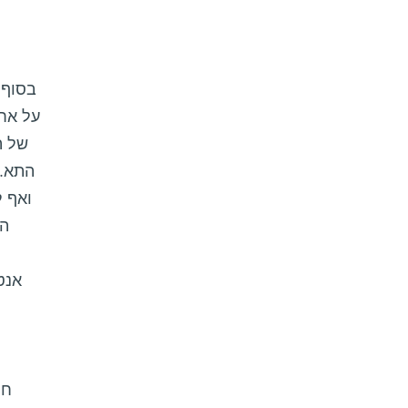
על אח
של ה
התא. 
ואף 
הש
אנט
חל