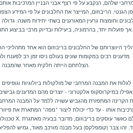
רחבי שלהם, הנקבע על פי רצף אבני הבניין המרכיבות אותם 
ן הגנטי. הריבוזום, המייצר את החלבונים על פי המידע הצפ
ונים וחומצות גרעין המאורגנים בשתי יחידות משנה: גדולה 
אך פועלות יחד, בהרמוניה, ביעילות ובדיוק מרבי בביצוע התהליך המסובך של יצירת החלבונים.
ליך היווצרותם של החלבונים בריבוזום הוא אחד מתהליכי הח
מדענים רבים במקומות שונים בעולם ניסו זמן רב לפענח ולה
הצלחתם הייתה חלקית מאחר שהמבנה המרחבי של הריבוזום לא היה ידוע.
 לגלות את המבנה המרחבי של מולקולות ביולוגיות וגופיפים
אפילו במיקרוסקופ אלקטרוני - יוצרים מהם המדענים גבישי
כיבות אותו - עד כדי יכולת ליצור "מפה" המתארת את פיזו
טכנולוגיה זו ק
. זהו צבר (קומפלקס) בעל מבנה מורכב מאוד, גמיש להפליא,