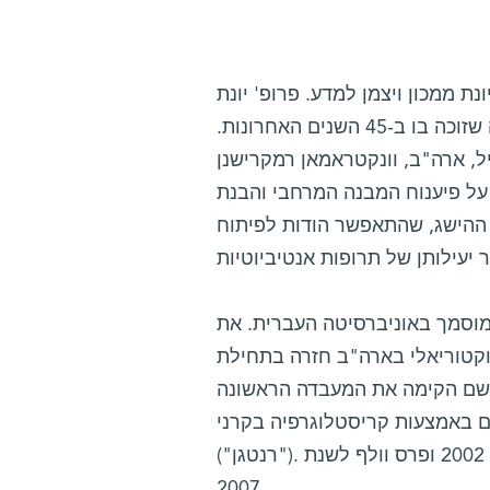
 בדצמבר לפרופ' עדה יונת ממכון ויצמן למדע. פרופ' יונת
היא האישה הרביעית שזוכה בפרס נובל בכימיה, והאישה הראשונה שזוכה בו ב-45 השנים האחרונות.
ל, ארה"ב, וונקטראמאן רמקרישנן
 על פיענוח המבנה המרחבי והבנת
 ההישג, שהתאפשר הודות לפיתוח
 והשלימה לימודי בוגר ומוסמך באוניברסיטה העברית. את
וקטוריאלי בארה"ב חזרה בתחילת
מיה - שם הקימה את המעבדה הראשונה
 באמצעות קריסטלוגרפיה בקרני X
("רנטגן"). פרופ' יונת זכתה בפרסים ובכיבודים רבים, ובהם פרס ישראל לשנת 2002 ופרס וולף לשנת
2007.