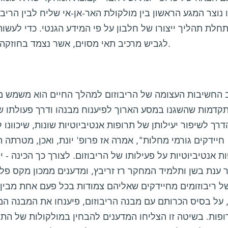
 נוצר המגע הראשון בין מולקולת האר-אן-אי שליח לבין הריב
חלת תהליך ייצורו של חלבון על פי המידע הגנטי. כדי לעשות 
לגביש מרכיב תאי מסוים, אשר נצמד בחוזקה אל הריבוזום ומאתחל את פעולתו.
 החשיבות העצומה של הריבוזום למהלך החיים הוא משמש מט
קדמות שהשגנו במסע הארוך לפיענוח מבנהו ודרך פעולתו של
רך לשיפור יעילותן של תרופות אנטיביוטיות שונות, שיכוונו
חיידקים גורמי מחלות", אמרה אז פרופ' יונת, ואכן, מטרתה
ת אנטיביוטיות על פעילותו של הריבוזום. לצורך כך הכינה 
 ענת בשן ותלמיד המחקר רז זריבץ, ומדענים ממכון מקס פלא
ל ריבוזומים מחיידקים שאליהם צמודות בכל פעם אחת מבין 
 על בסיס הכרותם עם מבנה הריבוזום, פיענחו את המבנה ה
פות. בשיטה זו הצליחו המדענים להבחין במולקולות של התר