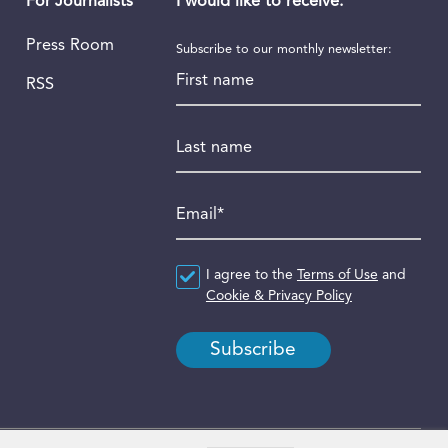
I would like to receive:
For Journalists
Press Room
Subscribe to our monthly newsletter:
First name
RSS
Last name
Email
*
Agreement
I agree to the
*
Terms of Use
and
Cookie & Privacy Policy