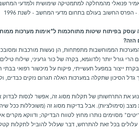
אמיר פנואלי מהמחלקה למתמטיקה שימושית ולמדעי המחשב 
 - הפרס החשוב בעולם בתחום מדעי המחשב - לשנת 1996
ה עוסק בפיתוח שיטות מתוחכמות ל"אימות מערכות ממו
הזה?
מערכות הממוחשבות מתפתחות, הן נעשות מורכבות ומסובכות
 הרי גורל יותר (לדוגמא, בקרה של כור גרעיני, שילוח טילי
קרת ייצור במפעל תעשייתי, פיקוח על מיכשור רפואי בבתי 
כך גדל הסיכון שתקלה במערכות האלה תגרום נזקים כבדים, ול
נוע את התרחשותן של תקלות מסוג זה, אפשר לנסות לבדוק 
מצב (סימולציות). אבל בדיקות מסוג זה (משוכללות ככל שיהיו
טים" מסוימים נותרו מחוץ לטווח הבדיקה; ודווקא מקרים 
 עלולים בכל זאת להתרחש, דבר שעלול להוביל לתקלות קטלנ