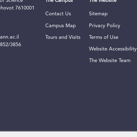
of Science
The Campus
The Website
Rehovot 7610001
Contact Us
Sitemap
Campus Map
Privacy Policy
nn.ac.il
Tours and Visits
Terms of Use
3852/3856
Website Accessibility
The Website Team