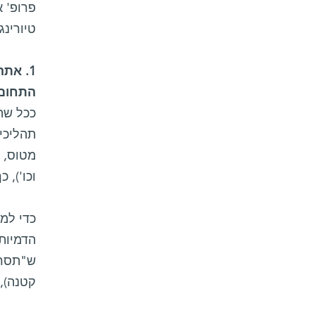
פרופ' 
טיורינג
1. את
התחום 
ככל שה
תהליכים
מטוס, ב
וכו'), 
כדי למ
הדמיות 
ש"תסרי
קטנה),