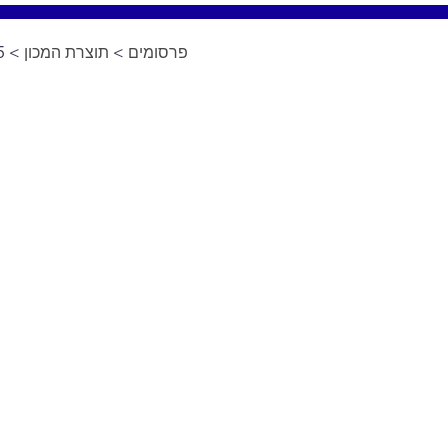
פרסומים
>
תוצרת המכון
> 5 שאלות לפרופ' אמיר פנואלי