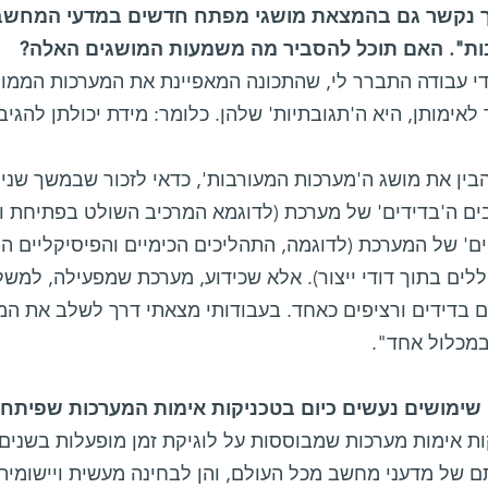
ך נקשר גם בהמצאת מושגי מפתח חדשים במדעי המחשב, 
ת". האם תוכל להסביר מה משמעות המושגים האלה?
די עבודה התברר לי, שהתכונה המאפיינת את המערכות הממו
לאימותן, היא ה'תגובתיות' שלהן. כלומר: מידת יכולתן להגיב 
בין את מושג ה'מערכות המעורבות', כדאי לזכור שבמשך שנים
ים ה'בדידים' של מערכת (לדוגמא המרכיב השולט בפתיחת וס
ם' של המערכת (לדוגמה, התהליכים הכימיים והפיסיקליים ה
ים בתוך דודי ייצור). אלא שכידוע, מערכת שמפעילה, למשל,
ם בדידים ורציפים כאחד. בעבודותי מצאתי דרך לשלב את המ
במכלול אחד".
ות אימות מערכות שמבוססות על לוגיקת זמן מופעלות בשנים 
ם של מדעני מחשב מכל העולם, והן לבחינה מעשית ויישומית