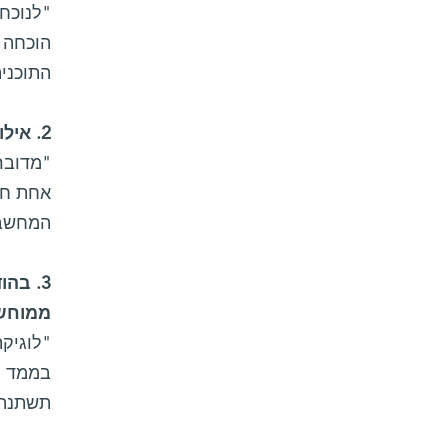
"לנוכח
הוכחה 
התוכני
2. אילו עבודות זיכו אותך בפרס טיורינג?
"מדובר 
אחת חל
המחשב 
3. בה
ממוחשב
"לוגיק
בממד הז
תשתנה,