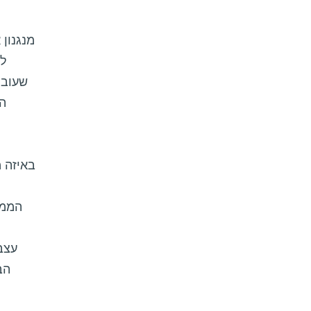
מנגנון
לה
שעובר
ה
באיזה מ
הממו
עצב
הב