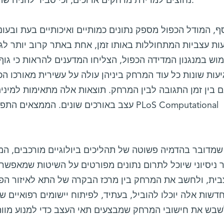
נחוצים למדידת מרחקים ארוכים, וכי סביר להניח שהטבע בחר במנגנון המדידה הכפול.
ף, המודל הכפול מספק נתונים כמותיים ואיכותיים בעת ובע
ות עצביות המתחוללות באותו זמן, אחת באתר קרוב יותר לגו
מוש במנגנון המדידה הכפול, הצליחו המדענים להראות כי גוף
יעות שונות כל עוד המרחק ביניהן עולה על עשירית מאורכו הכ
 בין זמן התגובה לבין המרחק. תוצאות אלה מתאימות למיני
עצב באורכים שונים. הממצאים התפרסמו באחרו
שמדובר בהדמיה פשוטה של תהליכים ביולוגיים מורכבים, המ
ניסיוני שיוכל לתרום נתונים מפורטים על השיטות שמאפשר
בית, ולחשב את המרחק בין מרכז הבקרה של התא לאיזור הפגי
דשות אלה יוכלו להוביל, בעתיד, לפיתוח יישומים רפואיים שו