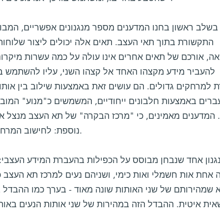
בשלב ראשון בחנו המדענים מספר מנגנונים אפשריים, המבוס
התקשורת בתוך תאי העצב. תאים אלה יכולים ליצור שלוחות
אה, אורכם של תאים אחרים אינו עולה על כמה עשרות מיקרוני
להעביר מידע מקצהו האחד אל קצהו השני, עליו להשתמש 
 למרחקים גדולים. הם עושים זאת באמצעות שילוב בין אותו
ברים באמצעות חלבונים ייחודיים, המשמשים כ"מנוע" המובי
. המדענים מאמינים, כי "מרכז הבקרה" של תא העצב מנצל
נוספת: לחישוב המרחק בינו לבין מקום הפגיעה העצבית.
גנון אחד שנבחן מבוסס על הכפילות בהעברת המידע העצבי: 
ה אחת אות חשמלי ואות כימי, ושניהם נעים למרכז תא העצב כ
 שמהירותם של שני האותות שונה מאוד - בערך כמו ההבדל בי
ית איטית. ההבדל הזה במהירות של שני אותות הנעים באו