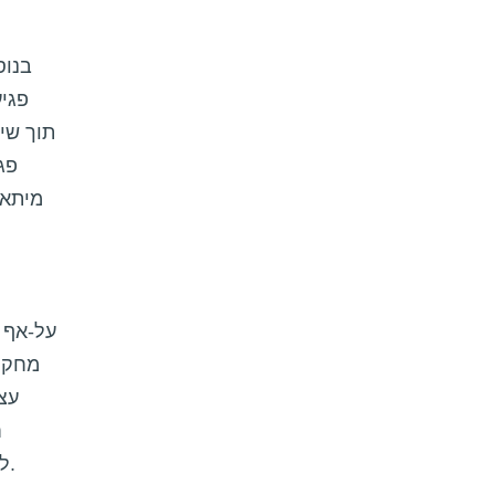
בנוס
פגיע
תוך שי
פג
מיתאם
על-אף 
מחקר 
עצ
ח
לשבש את חישובי המרחק שמבצעים תאי העצב כדי למנוע מוות של תאים ולעודד תהליכי שיקום.