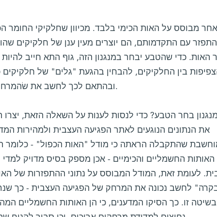
 אחר מבוסס על האות הכימי בלבד. מכיוון שחלקיקי החומר הכ
תפזר עם התקדמותם, הם יוצרים מעין ענן של חלקיקים שהו
 האות. כדי שהטבע יבחר במנגנון הזה, גוף התא חייב להיות 
צפיפות בין החלקיקים, להבחין בהגעת "גלים" של חלקיקים 
ובהתאם לכך לחשב את שׂהמרחק שנדרש לפיזור כזה של חלקיקים.
נגנון בחר הטבע? כדי לנסות לענות על השאלה הזאת, יצרו המ
את הנתונים הנוגעים לאתר הפגיעה העצבית ולמהירות המדו
חשבת שהתקבלה הראתה כי מודל "האות הכפול" - כלומר ה
האותות החשמליים והכימיים - אכן מספק בסיס מדויק למדי
ית. לעומת זאת, המודל המבוסס על נתוני ההתפזרות של האו
קרה" לחשב נכונה את המרחק של הפגיעה העצבית - כך שנר
בשיטה זו. כך הסיקו המדענים, כי הן האותות החשמליים המהי