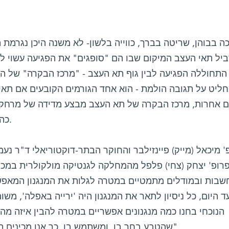
ה בבוהן, שריטה בברך, כווייה בלשון- לא משנה היכן נגרמת 
יל תאי העצב המיקום שבו הם "סופגים" את הפגיעה עשוי לה
התחוללה הפגיעה לבין גוף תא העצב - "מרכז הבקרה" של 
חליט על תגובה הולמת - הוא אחד הגורמים הקובעים אם תאי 
 אחרות, מרכז הבקרה של תא העצב מבצע מדידה של מרחק בי
כה לא היה ברור כיצד הוא עושה זאת.
' מיכאל (מייק) פיינזילבר והחוקר הבתר-דוקטוריאלי ד"ר נע
פרופ' יצחק (צחי) פלפל מהמחלקה לגנטיקה מולקולרית במכו
שבות ובמודלים מתמטיים במטרה לגלות את המנגנון המאפש
ד היום, כל ניסיון לתאר את המנגנון היה 'ירייה באפלה', משו
הנוכחי בחנו כמה מנגנונים אפשריים במטרה להבין איזה מהם
שהטבע בחר בו, ומשתמש בו. כך אנו מכינים תשתית למחקר ניסיוני ממוקד יותר".