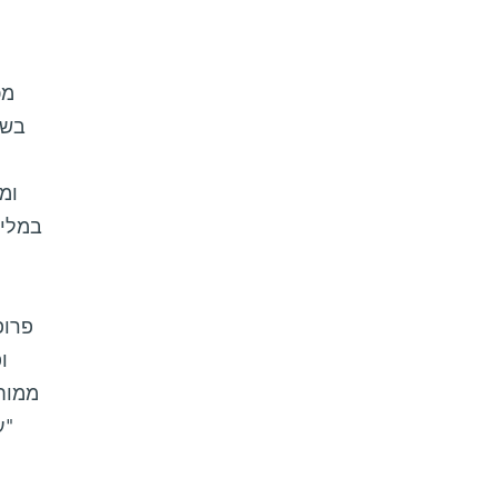
מכ
בשב
ומ
במלים
פרופ
ו
ממוח
"ע