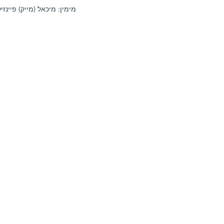
מימין: מיכאל (מייק) פיינז