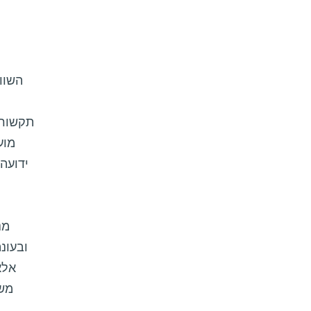
השוו
תקשורת
מוע
ידועה
מנ
ובעונ
אלא
משא