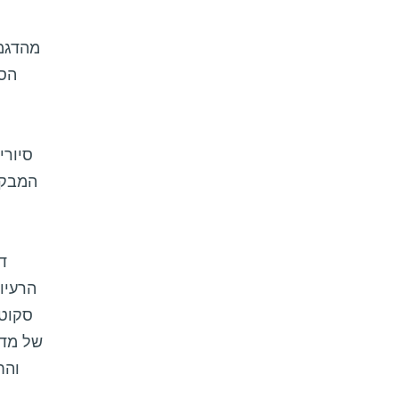
מהדגמו
הסמ
סיורי
המבקר
ד
הרעיו
סקוטל
של מדע
והח