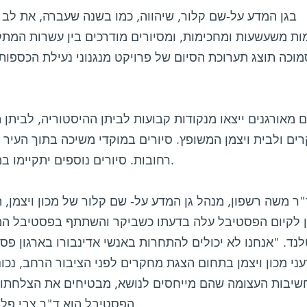
בגן המדע על-שם קלור, שיהווה, כמו בשנה שעברה, את לב 
ת משעשעות ומחכימות, ומסיורים מודרכים בין עשרות המתקני
וכה תוצג תערוכת הסיום של פרויקט מנגנוני נעילת הכספות,
ם מאורגנים ייצאו מנקודות קבועות לביתן ההיסטוריה, לביתן
ים ולבית ויצמן המשופץ. סיורים במוקדי משיכה בתוך העיר ר
רחובות. סיורים נוספים יתקיימו במוזיאון הפרדס, במוזיאון אילון ועוד.
"ר משה רשפון, מנהל גן המדע על- שם קלור של מכון ויצמן,
ן לקיום הפסטיבל עלה בדעתו כשביקר והשתתף בפסטיבל המ
נד. "אנחנו לא יכולים להתחרות באנשי אדינבורו בארגון פסט
ני מכון ויצמן בתחום הצגת מחקרים לפני הציבור הרחב, נכ
שיבות העצומה שהם מייחסים לנושא, מבטיחים את הצלחתו 
הפסטיבל הוא ד"ר צבי פלטיאל, מנהל היחידה לפעולות נוער.