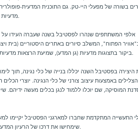
ים בשורה של מפעלי היי-טק. גם התוכנית המדעית-פופולרית
מדעיות שיגישו מדעני המכון לציבור הרחב.
אלפי המשתתפים שנהרו לפסטיבל בשנה שעברה העידו על בי
"אוויר הפתוח", המשלב סיורים באתרים היסטוריים (בית ויצמ
ביקור בתצוגות מדעיות (גן המדע), שמיעת הרצאות מדעיות-פופולריות, ומופעי מוסיקה ומחול.
היצירה בפסטיבל השנה יכללו בנייה של כלי נגינה, תוך לימ
הצלילים באמצעות עיצוב צורני של כלי הנגינה. יוצרי הכלים 
דנת המוסיקה, שם יוכלו ללמוד לנגן בכלים מעשה ידיהם. שי
 התעשייה המתקדמת שחברו למארגני הפסטיבל יקיימו למען
שימחישו את דרכו של הרעיון המדעי ממעבדת המחקר אל מדפי השוק.