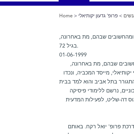
נשים
> פרופ' גדעון יקותיאלי
>
Home
You are here
ל ומהחשובים שבהם, מת באחרונה,
בגיל 72.
01-06-1999
החשובים שבהם, מת באחרונה,
ים ב- 1962, בן ליהודית וליוסף יקותיאלי, מייסד המכביה, ונכדו
התגורר בתל אביב והוא למד בבית
ניים, נרשם ללימודי פיסיקה
ללימודים, עמוס דה-שליט, לפעילות המדעית
כת פרופ' יואל רקח. באותם