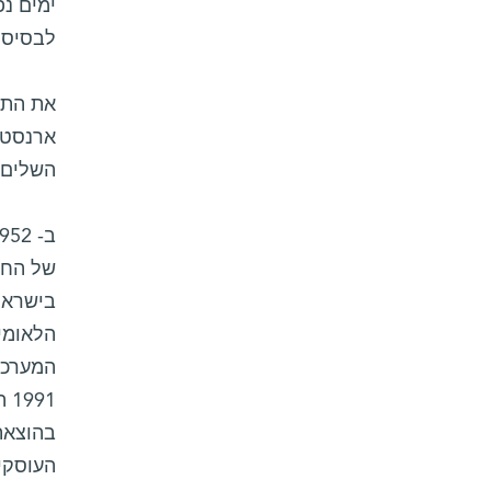
ימים נפ
לבסיס ח
ארנסט ד
השלים ע
של החל
בישראל
הלאומי
המערכת
91
בהוצאת 
העוסקי