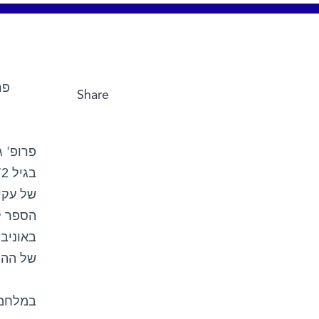
פר
Share
פרופ' ג
של עקיב
הספר לב
של ההג
במלחמת