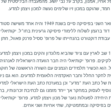
ל אחיו, אמנון, בקרב על נבי יושע. מהמעבדה הבליסטית של 
מד, שהוקם במכון זיו שלימים נעשה למכון ויצמן למדע.
את התואר השני בפיסיקה סיים בשנת 1949 ו
וד ברגמן לשלוח ללימודי פיסיקה גרעינית בחו"ל. יקותיאלי
בודת דוקטורט בהנחייתו של פרופ' ססיל פרנק פאוול, חתן פרס 
ב- 1952 שב לארץ עם ציוד שהביא מלונדון והקים במכון ויצמן 
קיקים. פרופ' יקותיאלי היה חבר הוועדה הישראלית לאנרגיה
. הוא הכשיר תלמידים הנמנים עם השורה הראשונה של חוקרי 
ת לחקר החלל וחבר האקדמיה הלאומית למדעים. הוא גם ניחן
 של כתב העת "מדע" וכן במערכת כתב העת הישראלי למדעי
19 הוסיף לעסוק במחקר אך ייחד מזמנו גם לכתיבת זכרונותיו,
היחידה לפעולות נוער של מכון ויצמן למדע. פרופ' יקותיאלי
ם בפיסיקה ובמתמטיקה, שתי אחיות ושני אחים.