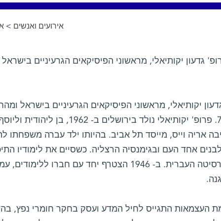
אירועים ואנשים
>
א
ופ' גדעון יקותיאלי, מראשוני הפיסיקאים הגרעיניים בישרא
דעון יקותיאלי, מראשוני הפיסיקאים הגרעיניים בישראל ומ
בגיל 72. פרופ' יקותיאלי נולד בירושל
ה אריה וייס, מייסד תל אביב. בהיותו ילד עברה משפחתו ל
נים אחד העם ובגימנסיה הרצליה. כשסיים את לימודיו התיכו
באוניברסיטה העברית. ב- 1946 הצטרף יחד עם חברו 
נה.
 העצמאות התגייס לחיל המדע ועסק בחקר חומרי נפץ, בהדר