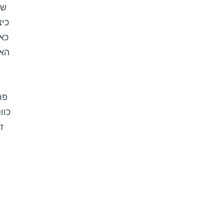
של
כיצ
כא
האו
פר
כוו
ז