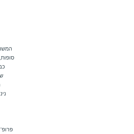
המשוו
סופות,
כב
שב
ח
נינ
פרופ'