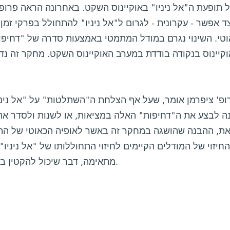
 תופעת ה"אל ניניו" באוקיינוס השקט. באחרונה הראה פרופ
ד אפשר - עקרונית - לגרום ל"אל ניניו" להתחולל בפרקי זמן 
וטי. השינוי נגרם במודל המתמטי באמצעות סדרה של "דחיפו
קיינוס בנקודה בודדת במערב האוקיינוס השקט. מחקר זה נ
ופ' ציפרמן אומר, שעל אף הצלחת ה"השתלטות" על "אל ניני
נה לבצע את ה"דחיפות" האלה במציאות, או לשנות ולסדר את א
את, ההבנה שהושגה במחקר זה באשר לאופיה הכאוטי של התופ
החיזוי של המודלים הקיימים לחיזוי התחוללותו של "אל ניניו"
מתאימה, דבר שיכול להקטין במידה משמעותית את נזקי התופעה.