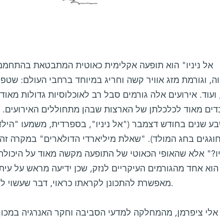
אל ניניו" הוא תופעה אקלימית כאוטית המתבטאת בהתחממות
ה, וגורמת מזג אוויר קשה וחריג במיוחד ברחבי העולם: שטפו
 ועוד. אירועים אלה גורמים סבל רב לאוכלוסיות גדולות מאוד,
דים מאוד לכלכלתן של הארצות שבהן מתחוללים האירועים.
ע שנים בחודש דצמבר ("אל ניניו", בספרדית, משמעו "הילד"
וגגים בחג המולד). "שאלת מיליארדי הדולארים" במקרה זה ה
יו?" אלא שהאופי הכאוטי של התופעה מקשה מאוד על היכולת
הוא אחד מהגורמים העיקריים לנזק, שכן ידיעה מראש על עיתו
מאפשרת להתכונן לקראתו כראוי, דבר שעשוי להקטין במידה משמעותית את הנזק.
 אלי ציפרמן, מהמחלקה למדעי הסביבה וחקר האנרגיה במכון