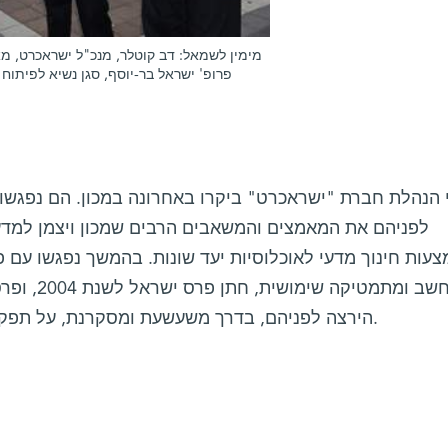
מימין לשמאל: דב קוטלר, מנכ"ל ישראכרט, ,
פרופ' ישראל בר-יוסף, סגן נשיא לפיתוח 
 הנהלת חברת "ישראכרט" ביקרו באחרונה במכון. הם נפגשו 
לפניהם את המאמצים והמשאבים הרבים שמכון ויצמן למדע
עות חינוך מדעי לאוכלוסיות יעד שונות. בהמשך נפגשו עם 
הירצה לפניהם, בדרך משעשעת ומסקרנת, על תפקידה של המתמטיקה במדעי החיים.