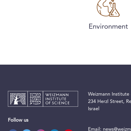
Environment
Weizmann Institute 
234 Herzl Street, 
Israel
Follow us
Email:
news@weizma