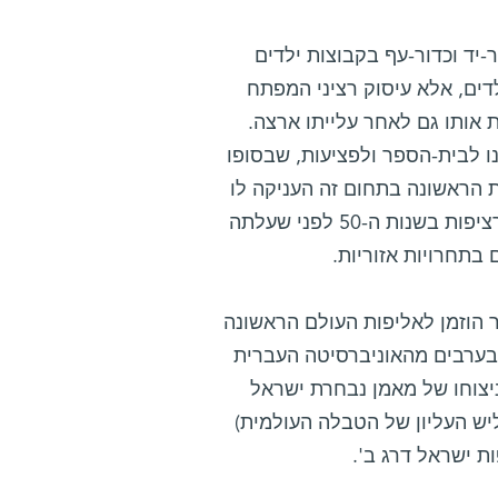
-יד וכדור-עף בקבוצות ילדים
דים, אלא עיסוק רציני המפתח
ת אותו גם לאחר עלייתו ארצה.
ו לבית-הספר ולפציעות, שבסופו
 הראשונה בתחום זה העניקה לו
אנג'ליקה רוזיאנו, שזכתה באליפות העולם בטניס שולחן 5 פעמים ברציפות בשנות ה-50 לפני שעלתה
 בתחרויות אזוריות.
ר הוזמן לאליפות העולם הראשונה
יהם בן-זאב - שנסע בערבים מהאוניברסיטה העברית
ניצוחו של מאמן נבחרת ישראל
ש העליון של הטבלה העולמית)
ת ישראל דרג ב'.