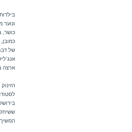
בילדותו
ונוער 
כושר, מ
כמובן, 
של דבר
ארצה מר
הזינוק 
בירושלי
ששיחק 
המשיך ל