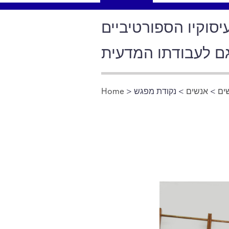
וקיו הספורטיביים
שים
>
אנשים
> נקודת מפגש
>
Home
You are here