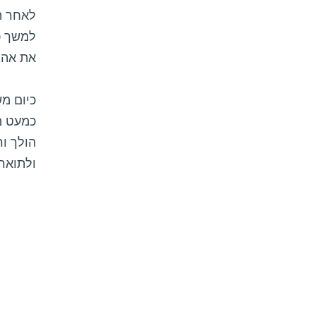
לאחר הפ
למשך כ
את אהבת
כיום מ
כמעט מ
הולך ור
ולתואר 