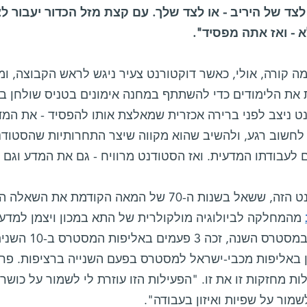
לצד של היריב - או לצד שלך. עם קצת מזל הכדור יעבור ל
א - ואז אתה מפסיד".
ה קורה, אולי, כאשר דוקטורנט צעיר ניגש לראש הקבוצה, ומו
 את הלימודים כדי להשתתף במחנה אימונים בטניס שולחן בחו
ט ניצב לפני ברירה אכזרית שמאלצת אותו להפסיד - את המדע
לחשוב רגע, ולהשיב שהוא מקווה שיצר התחרותיות שהסטודנ
ם לעבודתו המדעית. ואז הסטודנט מרוויח - גם את המדע וגם
ל בשנות ה-70 של המאה הקודמת את השאלה הזאת, קוראים כיום
מהמחלקה לביולוגיה מולקולרית של התא במכון ויצמן למדע.
שולחן במסטרס הש
 באליפות מכבי-ישראל למסטרס בפעם השנייה ברציפות. פרופ
ת מחזקות זו את זו. "הפעילות הזו עוזרת לי לשמור על כושר 
שמור על שפיות ואיזון בעבודה".