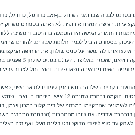
 בטרנסילבניה שברומניה שיחק בן-זאב כדורסל, כדורגל, כדור
מקצועיות. הגישה המזרח אירופית לא ראתה בספורט משחק יל
יומנות והתמדה. הגישה הזו הוטמעה בו היטב, והמשיכה ללוו
העיסוק בספורט הוביל לכמה חלונות שבורים, להורים שהוזמנ
 אילצו אותו להתפשר על טניס שולחן. את הדחיפה המקצועית
ומניה. האימונים איתה נשאו פירות, והוא החל לצבור גביעים
החשוב בקריירה שלו התרחש בזמן לימודיו לתואר השני, כאש
לסטודנטים. הוקמה נבחרת שמנתה 12 איש, בינ
ם לאימונים שהתקיימו במרתף של בית-קלור במכון ויצמן, ב
בנבחרת שבדיה. עם שובו מהתחרות (הנבחרת התברגה בשלי
שחק עד סוף לימודי הדוקטורט בליגת העל, ואף זכה באליפו