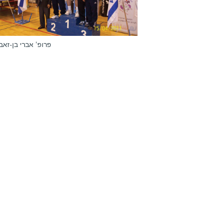
פרופ' אברי בן-זאב.