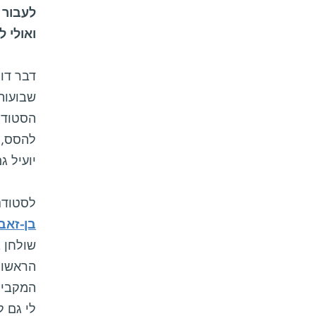
לעבור 
ואולי ל
דבר דומ
שבועות
הסטודנ
להסס, 
יועיל ג
לסטודנט הזה, ששא
בן-זאב
הראשון
המקבילו
לי גם ל