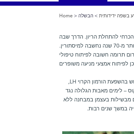
 בשפה ידידותית
> הבשלה
>
Home
You are here
כרחי להתחלת הריון. הדרך שבה
מתחוללת ההבשלה הזאת פוענחה באחרונה, לאחר שבמשך יותר מ-70 שנה נחשבה למיסתורין.
רום תרומה חשובה לפיתוח טיפולי
תהליך הביוץ באשה, כלומר הבשלת הביצית ויציאתה מהזקיק, מתרחש בהשפעת הורמון הקרוי LH,
 בשנת 1935 גילה גרגורי פינקוס – לימים מאבות הגלולה נגד
קים מבשילות בעצמן במבחנה ללא
ייה במשך שנים רבות.