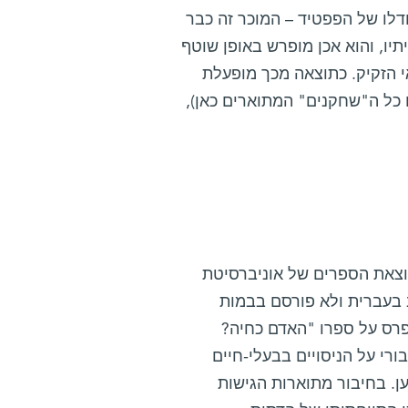
ודלו של הפפטיד – המוכר זה כבר
פרירי ועמיתיו, והוא אכן מופרש באופן שוטף
גירוי הביוץ על-ידי ה-LH מפסיק את יצירת ה-NPC בתאי הזקיק. כתוצאה מכך מופעלת
כל ה"שחקנים" המתוארים כאן),
וצאת הספרים של אוניברסיטת
ב בעברית ולא פורסם בבמות
בפרס על ספרו "האדם כחיה?
בורי על הניסויים בבעלי-חיים
. בחיבור מתוארות הגישות