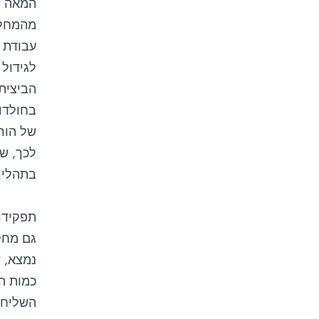
המאה ה
מהמחלק
עבודת 
לגידול
הביצית 
בחולדות
בתהליך
תפקידו
גם מחק
כמות ה
השליח 