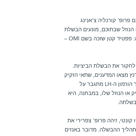
פרופ' קורנליה צ'אנינג
 הנוזל שבתוכם, מונעים הבשלת
ביציות במבחנה. בחינה של הנוזל הובילה אותו לגילוי הגורם לתופעה: פפטיד קטן שזכה בשם OMI –
 לחקור את הבשלת הביציות.
נץ מצאו המדענים, שתאי הזקיק
מפרישים באופן שוטף את הפפטיד החוסם את הבשלת הביציות – אך הורמון ה-LH מתגבר על
או הנוזל שלו, במבחנה, היא
קונטי, זיהה פרופ' צפרירי את
תהליך ההבשלה. מדובר באנזים