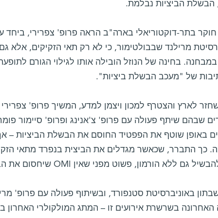
 הבשלת הביציות נבלמת.
וקר בתר-דוקטוריאלי בארה"ב הראה פרופ' צפרירי, ביחד עם 
רסיטת מרילנד שבבולטימור, כי לא רק תאי הזקיקים, אלא גם
יבות של "מעכב הבשלת ביציות".
חזר לארץ והצטרף למכון ויצמן למדע, המשיך פרופ' צפרירי
ם שבהם שיתף פעולה עם פרופ' צ'אנינג ופרופ' סיימור פומר
. כך התברר, שכאשר מגדלים את הביצית בנפרד מתאי הזקיק 
יל גם ללא הורמון, פשוט מפני שאין OMI שיחסום את הבשלתה.
תון באוניברסיטת סטנפורד, ובשיתוף פעולה עם פרופ' מריו 
 האחרונה בשרשרת אירועים זו – המתג המולקולרי האחרון ב