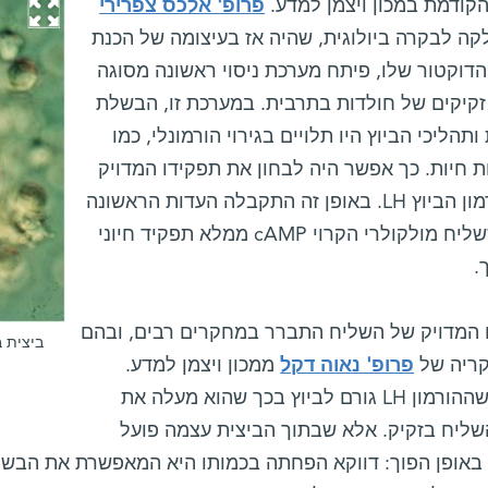
קודמת במכון ויצמן למדע.
פרופ' אלכס צפרירי
ה לבקרה ביולוגית, שהיה אז בעיצומה של הכנת
הדוקטור שלו, פיתח מערכת ניסוי ראשונה מסוגה
 זקיקים של חולדות בתרבית. במערכת זו, הבשלת
ותהליכי הביוץ היו תלויים בגירוי הורמונלי, כמו
 חיות. כך אפשר היה לבחון את תפקידו המדויק
של הורמון הביוץ LH. באופן זה התקבלה העדות הראשונה
לכך, ששליח מולקולרי הקרוי cAMP ממלא תפקיד חיוני
.
 המדויק של השליח התברר במחקרים רבים, ובהם
ביצית 
ריה של
פרופ' נאוה דקל
ממכון ויצמן למדע.
נמצא, שההורמון LH גורם לביוץ בכך שהוא מעלה את
שליח בזקיק. אלא שבתוך הביצית עצמה פועל
באופן הפוך: דווקא הפחתה בכמותו היא המאפשרת את הבשל