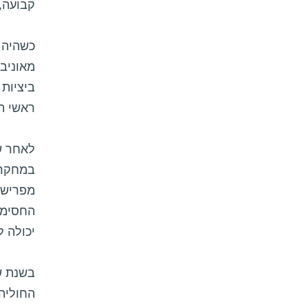
קבועה,
כשהיה ח
מאוניב
ראשי ת
לאחר ש
במחקרי
החסימה
יכולה להבש
בשנת שב
החוליה