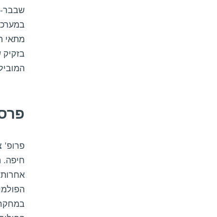
שבבר-ה
בזקיק 
המוביל
פרס
פרופ' 
חיפה. ה
אחרות, 
הפולמוס
במחקר 