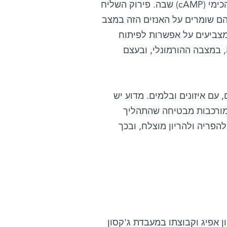
הקרוי PDE3A, אשר מוגבל בשחלה רק לביצית, ומפרק את השליח הכימי (cAMP) שבה. פירוק השליח
הם שומרים על האנזים הזה במצב
מצביעים על אפשרות לפיתוח
פגעו במחזור האשה, במצבה ההורמונלי, ובעצם
ם איזונים ובלמים. מדוע יש
המורכבות מבטיחה שהתהליך
הפריה ולהריון מוצלח, ובכך
 על-ידי פרופ' ג'ון אפיג וקבוצתו במעבדת ג'קסון