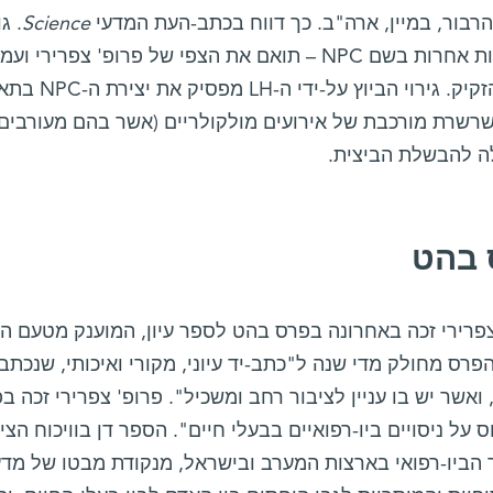
רבור, במיין, ארה"ב. כך דווח בכתב-העת המדעי
Science
. ג
במערכות אחרות בשם NPC – תואם את הצפי של פרופ' צ
מתאי הזקיק. 
שרשרת מורכבת של אירועים מולקולריים (אשר בהם מעורבים 
ה להבשלת הביצית.
 בהט
צפרירי זכה באחרונה בפרס בהט לספר עיון, המוענק מטעם ה
פרס מחולק מדי שנה ל"כתב-יד עיוני, מקורי ואיכותי, שנכת
ואשר יש בו עניין לציבור רחב ומשכיל". פרופ' צפרירי זכה 
 על ניסויים ביו-רפואיים בבעלי חיים". הספר דן בוויכוח הצי
הביו-רפואי בארצות המערב ובישראל, מנקודת מבטו של מדען