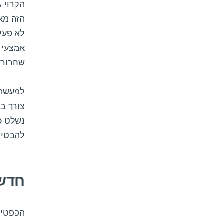
הזה מא
לא פעי
שחרור 
למעשה,
צורך ב
נשלט כר
להבטיח
חדש