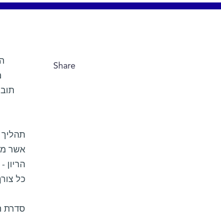
ה
Share
תובנ
הריון -
כל צורך