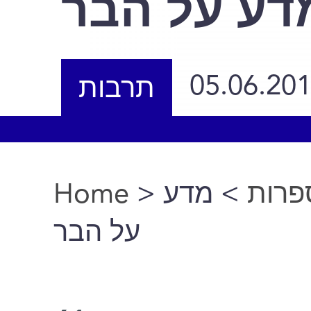
דע על הבר
05.06.20
תרבות
Home
>
> מדע
פרות
You are here
על הבר