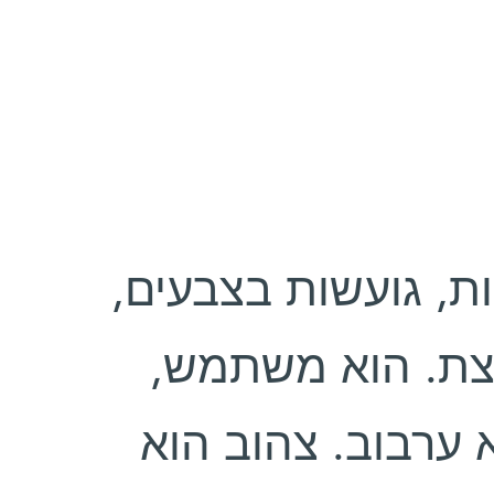
עבודותיו‭ ‬אינטואיטיביות‭-‬נאיביות, גועשות‭ ‬בצבעים,
ומשקפות‭ ‬שמחת‭ ‬חיים‭ ‬מתפרצת. הוא‭ ‬משתמש,