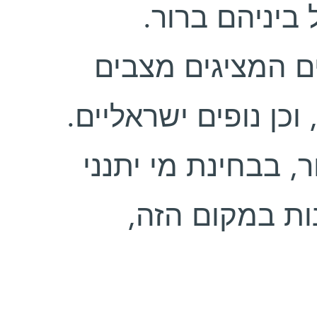
‬צהוב, אדום‭ ‬הוא‭ ‬אדום, והגבול‭ ‬ביניהם‭ ‬ברור.
‬שונים‭ ‬מסיפורי‭ ‬התורה, שירים, וכן‭ ‬נופים‭ ‬ישראליים.
‬עוף, ציפור‭ ‬כנף‭ ‬קטנה. הפרשנות‭ ‬במקום‭ ‬הזה,