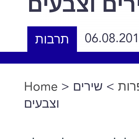
ם וצבעים
06.08.20
תרבות
Home
>
רות
You are here
‬וצבעים