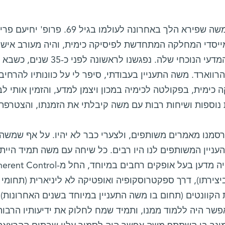
פרופ' משה שפירא הלך באחרונה לעול
ייסדי המחלקה המתחדשת לפיסיקה כימית, והיה מעורב איש
הסגל המדעי הנוכחי שלה. נפגש
רווארד. משה התעניין בעבודתי, סיפר לי על כוונותיו להר
 כימית, בפקולטה לכימיה במכון ויצמן למדע, והזמין אותי ל
 נוספות ושיחות רבות עם משה קיבלתי את הזמנתו, והצטרפתי
סמנו מאמרים משותפים, ולצערי כבר לא יהיו. על אף שמשה הי
העניין המשותפים לנו היו רבים. כל שיחה עם משה תמיד היי
יצירתו), דרך ספקטרוסקופיה ואופטיקה לא ליניארית (תחומי 
הקוונטים (תחום בו משה התעניין במיוחד בשנים האחרונות). 
פשר היה ללמוד ממנו, ותמיד שמח לחלוק את ידיעותיו הרבות