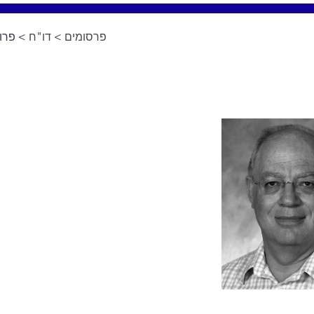
פרסומים
>
דו"ח
> פרופ' 