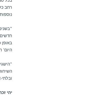
בכל סמ
רחב כלש
נוספות 
"בשנים
חדשים 
באופן 
היום' ה
"הישגיו
השיחות 
ובלתי-
יהי זכר