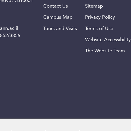
Rehovot 7610001
Contact Us
Sitemap
Campus Map
Privacy Policy
nn.ac.il
Tours and Visits
Terms of Use
3852/3856
Website Accessibility
The Website Team
Weizmann Institute of Science. All rights reserved