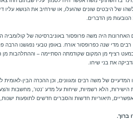
ינר בו השתתף משה אפשר היה לסמוך עליו שבתום ההרצאה י
הו של היבטים שונים שהועלו, או שירחיב את הנושא עליו דיב
הנובעות מן הדברים.
 האחרונות היה משה פרופסור באוניברסיטה של קולומביה הב
רבים מדי שנה כפרופסור אורח. באופן טבעי נפגשנו הרבה פ
כמעט רציף מן המקום שקודמתה הסתיימה – וההתלהבות מן ה
דביקה את בני שיחו.
 המדעיים של משה רבים ומגוונים, וכן ההכרה הבין-לאומית ל
הישירות, הלא רשמיות, שיחות על מדע 'נטו', מחשבות והצעו
אפשריים, תיאוריות חדשות והסברים חדשים לתופעות ישנות, 
ו ברוך.