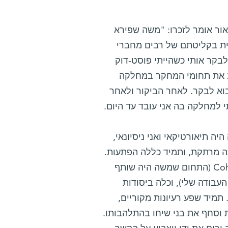
מו בגיל 69. פרופ' יחיעם פריאור אומר לזכרו: "משה שפירא
ית בקליטתם של רבים מחברי
נו לראשונה לפני כ-35 שנים, כשבא לבקר אותי כשהייתי פוסט-דוק
חיב את תחומי המחקר במחלקה
בוא לבקר. לאחר הביקור ולאחר
 למחלקה בה אני עובד עד היום.
ה תיאורטיקאי ואני ניסיונאי,
תה מרתקת, ותמיד כללה הפתעות.
משה היה מדען בעל אופקים רחבים במיוחד, החל מ-Coherent Control (התחום שמשה היה שותף
העבודה שלי), וכלה ביסודות
תמיד שפע רעיונות מקוריים,
 וסחף את בני שיחו בהתלהבותו.