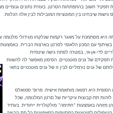
 תפקיד חשוב בהתפתחות הסרטן. בעזרת נתונים גנומיים ממ
גישות שיבחינו בין המוטציות המובילות לבין אלה הנלוות.
ה היא מסתמכת על מאגר רקמות שנלקחו מגידולי מלנומה ומ
בשיתוף עם המכון הלאומי לסרטן בארצות הברית. באמצעות נ
ריים לדי-אן-אי, במטרה לפתח גישה שיטתית
 תפקידם של גנים מוטנטיים. הסימון מאפשר לה להשוות
לותם של גנים נורמליים לבין זו של גנים מוטנטיים בתאי
הסופית היא רפואה מותאמת אישית. פרופ' סמואלס
לזהות תת-קבוצות עיקריות של סרטן המלנומה, שכל
ן מזוהה באמצעות "חתימה" מולקולרית ייחודית. בעתיד
הטיפולים למוטציות המסוימות המאפיינות כל תת-קבוצה.