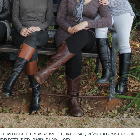
עומדים מימין: חנה בילואר, חגי מרמור, ד"ר איריס נשיא, ד"ר סבינה אדית וי
מימין: אור-ים שושנה, פרופ' ירדנה סמ