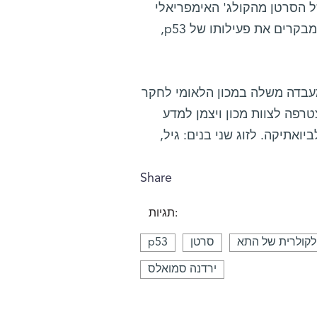
לקולרית של הסרטן מהקולג' האימפריאלי
שבלונדון. בלימודי הדוקטורט שלה מצאה משפחה חדשה של גנים המבקרים את פעילותו של p53,
מעבדה משלה במכון הלאומי לחקר
נושי בבתסדה שבמרילנד במשך שש שנים. בשנת 2012 הצטרפה לצוות מכון ויצמן למדע
ואתיקה. לזוג שני בנים: גיל,
Share
תגיות:
ולקולרית של התא
סרטן
p53
ירדנה סמואלס