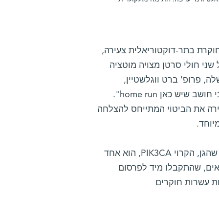
חוקרת בתר-דוקטוריאלית צעירה,
שני חולי סרטן מצויה מוטציה
ה, פרופ' ברט ווגלשטיין,
מבכירי חוקרי סרטן בעולם. הוא העיף מבט אחד בממצא והכריז: "אני חושב שיש כאן home run".
ירה את הביטוי המתייחס להצלחה
יוחד.
כך אכן היה. לא רק שהיא גילתה גן חדש הגורם לסרטן, אלא התברר שהגן, הקרוי PIK3CA, הוא אחד
אים, שהתקבלו מיד לפרסום
ות עשרות חוקרים