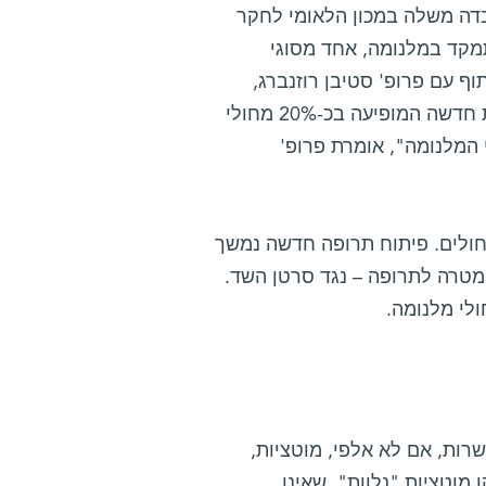
 2006, לאחר שהקימה מעבדה משלה במכון הלאומי לחקר
מקד במלנומה, אחד מסוגי
ף עם פרופ' סטיבן רוזנברג,
ראש אגף הכירורגיה במכון הלאומי לסרטן, היא זיהתה מוטציה גנטית חדשה המופיעה בכ-20% מחולי
המלנומה", אומרת פרופ'
חולים. פיתוח תרופה חדשה נמשך
את בגן הקרוי ERBB4, שכבר מהווה מטרה לתרופה – נגד סרטן השד.
ולי מלנומה.
רות, אם לא אלפי, מוטציות,
מוטציות "נלוות", שאינן