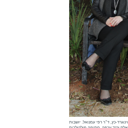
נוגרד-כץ, ד"ר רפי עמנואל. יושבות
ואלס ורנד ערפה. חתימה מולקולרית