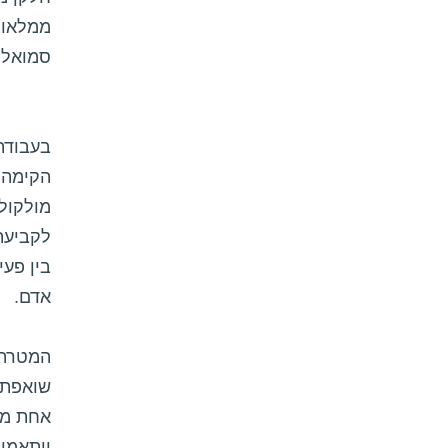
ממלאות
סמואלס 
בעבודת
הקימה 
מולקול
לקביעת
בין פעי
אדם.
המטרה 
שואפת 
אחת מה
יותאמו 