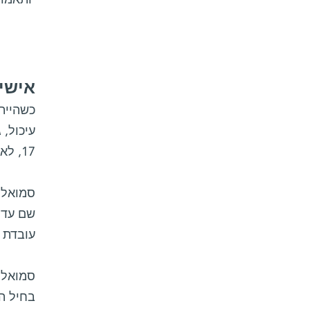
אישי
כשהיית
עיכול, 
17, לאחר שהשתתפה במחנה קיץ על שם בסי לורנס במכון ויצמן למדע, החליטה להיות מדענית.
סמואלס
שם עדיי
עובדת 
סמואלס
בחיל ה