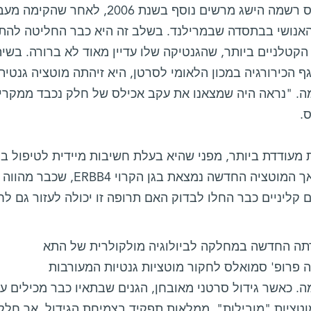
סמואלס רשמה הישג מרשים נוסף בשנת
האנושי בבתסדה שבמרילנד. בשלב זה היא כבר החליטה להת
קטלניים ביותר, שהגנטיקה שלו עדיין מאוד לא ברורה. בשיתו
ה. "נראה היה שמצאנו את עקב אכילס של חלק נכבד ממקרי 
.
 מעודדת ביותר, מפני שהיא בעלת חשיבות מיידית לטיפול ב
שנים, אך המוטציה החדשה נמצ
קליניים כבר החלו לבדוק האם תרופה זו יכולה לעזור גם לח
ה החדשה במחלקה לביולוגיה מולקולרית של התא
 פרופ' סמואלס לחקור מוטציות גנטיות המעורבות
. כאשר גידול סרטני מאובחן, הגנים שבתאיו כבר מכילים עש
טציות "מובילות" ממלאות תפקיד בצמיחת הגידול, אך חלקן 