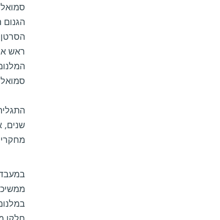
הגנום 
הסרטן ה
המלנומ
סמואלס
התגלית
מחקרים 
במעבדת
ממשיכה
במלנומה
חלקן מו