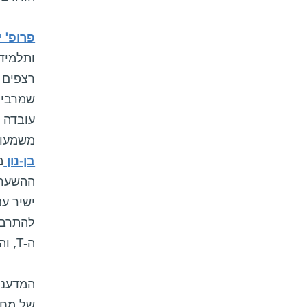
פרופ' י
ותלמיד 
שמרבית
עובדה 
משמעות
בן-נון
מ
ההשערה
ה-T, והתגובה החיסונית נעצרת.
המדעני
של מחל