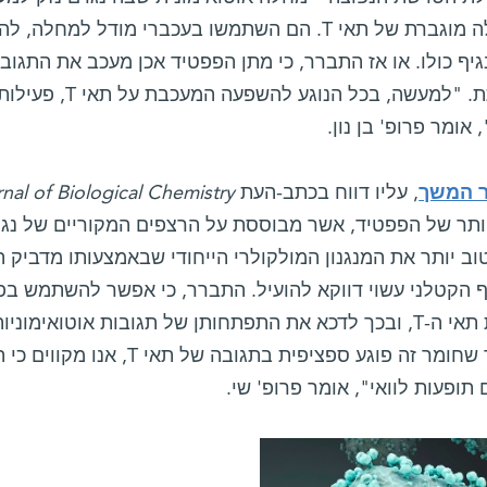
מהפעלה מוגברת של תאי T. הם השתמשו בעכברי מודל 
יף כולו. או אז התברר, כי מתן הפפטיד אכן מעכב את התגוב
מופחתת. "למעשה, בכ
אומר פרופ' בן נון.
 המשך
, עליו דווח בכתב-העת
nal of Biological Chemistry
וב יותר את המנגנון המולקולרי הייחודי שבאמצעותו מדביק ה
יף הקטלני עשוי דווקא להועיל. התברר, כי אפשר להשתמש בפ
הפעלת תאי ה-T, ובכך לדכא את התפתחותן של תגובות אוטואימ
"מאחר שחומר זה פוגע ספציפית ב
 תופעות לוואי", אומר פרופ' שי.