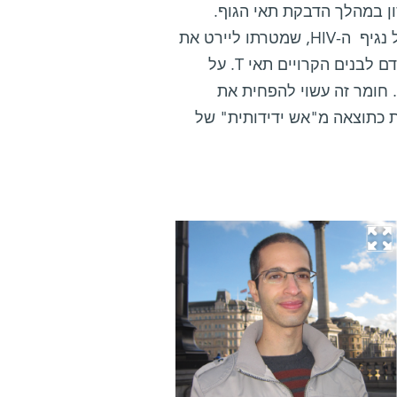
 במהלך הדבקת תאי הגוף.
מדעני מכון ויצמן למדע חשפו באחרונה סוג חדש של "נשק" שמפעיל נגיף ה-HIV, שמטרתו ליירט את
פעילותם של "הכוחות המיוחדים" במערכת החיסונית – סוג של תאי דם לבנים הקרויים תאי T. על
סיס ממצאים אלה פיתחו המדענים חומר הפוגע בתגובה של תאי T. חומר זה עשוי להפחית את
ת כתוצאה מ"אש ידידותית" של