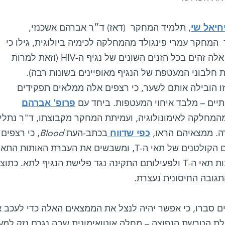
חיאל שי
, תלמיד המחקר (דאז) ד״ר אברהם אשכנזי,
המחקר עמרי פינגולד מהמחלקה לכימיה ביולוגית, גילו כי
רצפים אלה זהים בכל הזנים השונים של נגיף ה-HIV (וזאת למרות
 חלבוני המעטפת של הנגיף מאופיינים בשונות רבה).
זו הובילה אותם לשער, כי רצפים אלה ממלאים תפקידים
יים – מלבד איחוי המעטפות. ביחד עם
פרופ' אברהם
המחלקה לאימונולוגיה, ועמיתת המחקר מקבוצתו, ד"ר נתלי
. ממצאיהם הראו,
כפי שדווח
בכתב-העת
Blood
, כי רצפים
ישיר עם הקולטנים של תאי ה-T, ומשבשים את העברת 
להתרבות תאי ה-T ולפעילותם התקינה נגד פלישת הנגיף לת
ם סברו, כי אפשר יהיה לנצל את הממצאים האלה כדי לעכב 
ת הטרשת הנפוצה – מחלה אוטואימונית שבה נגרם נזק למע