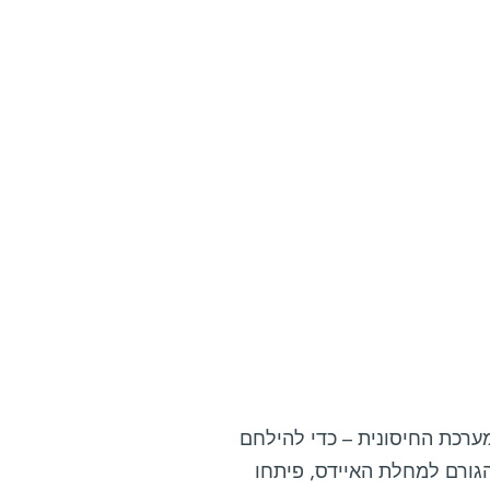
מערכת החיסונית – כדי להילחם
שים המזיקים, ולמנוע מחלות וזיהומים. נגיפים שונים, כמו HIV הגורם למחלת האיידס, פיתחו