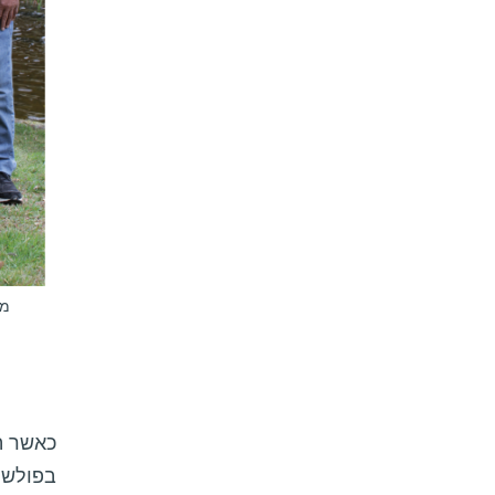
מי
כאשר הג