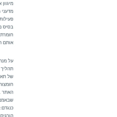
מיגוון
חומרתן
אותם תאי T על תאי ה
תהליך 
חומצות
שבאמצע
הורגים