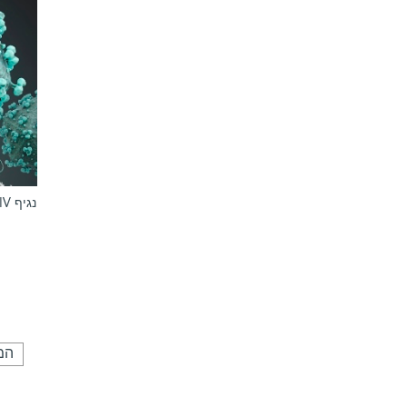
נגיף HIV נצמד לקרום תא. איור: Tinkstock
המ