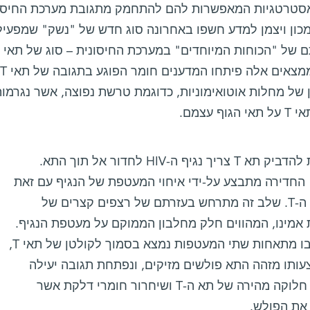
 אסטרטגיות המאפשרות להם להתחמק מתגובת מערכת החיסון
ב
 של מחלות אוטואימוניות, כדוגמת טרשת נפוצה, אשר נגרמו
גוף עצמם.
על מנת להדביק תא T צריך נגיף ה-HIV לחדור אל תוך התא.
החדירה מתבצע על-ידי איחוי המעטפת של הנגיף עם זאת
של תא ה-T. שלב זה מתרחש בעזרתם של רצפים קצרים של
 אמינו, המהווים חלק מחלבון הממוקם על מעטפת הנגיף.
האתר בו מתאחות שתי המעטפות נמצא בסמוך לקולטן של תאי T,
ותו מזהה התא פולשים מזיקים, ונפתחת תגובה יעילה
כנגדם: חלוקה מהירה של תא ה-T ושיחרור חומרי דלקת אשר
 את הפולש.