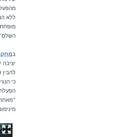
ללא הנג
השלם", 
ב
מחקר
להבין ט
כי הנג
מינימום