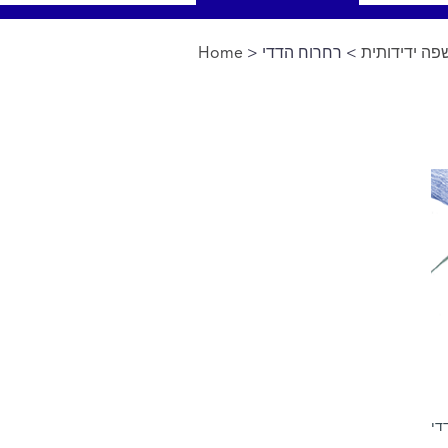
ה ידידותית
> רחרוח הדדי
>
Home
You are here
די