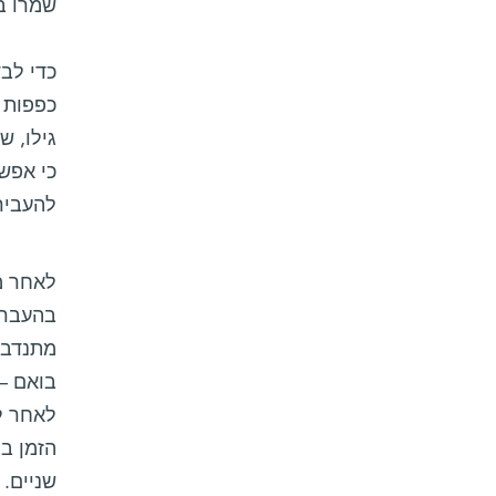
שמרו ב
כדי לבד
כפפות 
גילו, ש
כי אפשר
להעביר 
לאחר מכ
מתנדבי
בואם – 
לאחר ל
הזמן בו
שניים. 