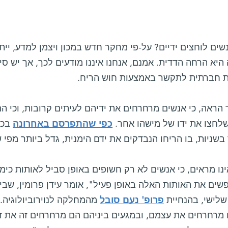
ים לוחצים ידיים? על-פי מחקר חדש במכון ויצמן למדע, יית
ה היא הרחה הדדית. אמנם, אנחנו איננו מודעים לכך, אך יש סי
 חברתית לתקשר באמצעות חוש הריח.
ראה, כי אנשים מרחרחים את ידיהם לעיתים קרובות, וכי הם 
לחצו את ידו של מישהו אחר.
כפי שהתפרסם באחרונה
בכת
שניות, בו הריחו הנבדקים את ידם הימנית, גדל ביותר מפי ש
נו מראים, כי אנשים לא רק חשופים באופן סביל לאותות כימ
שים את האותות האלה באופן פעיל", אומר עידן פרומין, שב
שלישי, בהנחיית
פרופ' נעם סובל
מהמחלקה לנוירוביולוגיה. 
 מרחרחים את עצמם, ובמגעים ביניהם הם מרחרחים זה את זה