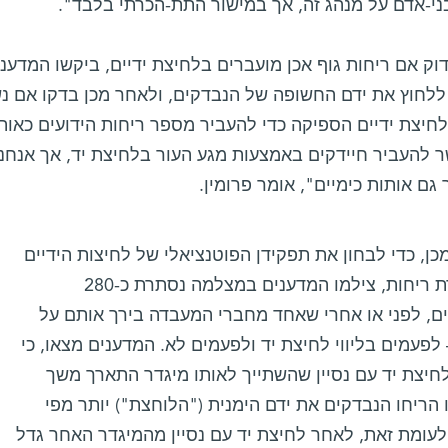
ני-אדם על מנהג זה, אך במישור התת-הכרתי בלבד".
וק אם ריחות גוף אכן מועברים בלחיצת ידיים, ביקשו המדעני
ללחוץ את ידם החשופה של הנבדקים, ולאחר מכן בדקו אם נ
לחיצת ידיים הספיקה כדי להעביר מספר ריחות הידועים כאותות 
 להעביר חיידקים באמצעות מגע העור בלחיצת יד, אך אנחנו
גם אותות כימיים", אומר פרומין.
ן, כדי לבחון את תפקידן הפוטנציאלי של לחיצות הידיים
בהעברת ריחות, צילמו המדענים במצלמה נסתרת כ-280
ם, לפני או אחרי שאחד מחברי המעבדה בירך אותם על
לפעמים בליווי לחיצת יד ולפעמים לא. המדענים מצאו, כי
חיצת יד עם נסיין שהשתייך לאותו מיגדר התארך משך
 הריחו הנבדקים את ידם הימנית ("הלוחצת") יותר מפי
לעומת זאת, לאחר לחיצת יד עם נסיין מהמיגדר האחר גדל