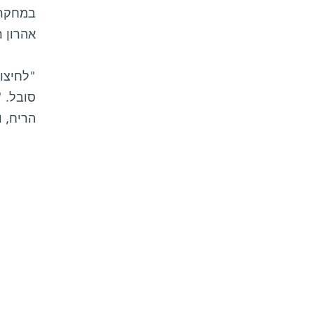
במחקר ה
אהרון ר
"לחיצות
סובל. 
הריח, ו