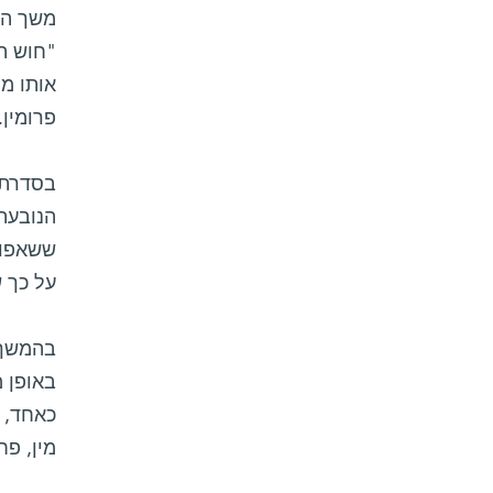
משך הז
"חוש ה
אותו מי
פרומין.
בסדרת נ
הנובעת
ששאפו 
על כך 
בהמשך 
באופן מ
כאחד, ע
מין, פח