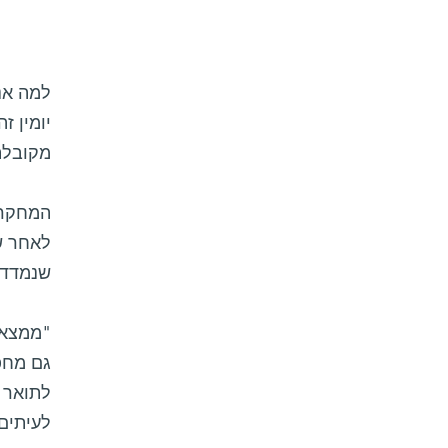
למה אנש
יומין ז
מקובלת
המחקר ה
לאחר ש
שנמדד ב
"ממצאי
גם מחפ
לתואר 
לעיתים