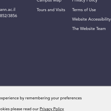
Campus Map
Privacy Policy
nn.ac.il
Tours and Visits
Terms of Use
3852/3856
Website Accessibility
The Website Team
Weizmann Institute of Science. All rights reserved
 experience by remembering your preferences
okies please read our
Privacy Policy