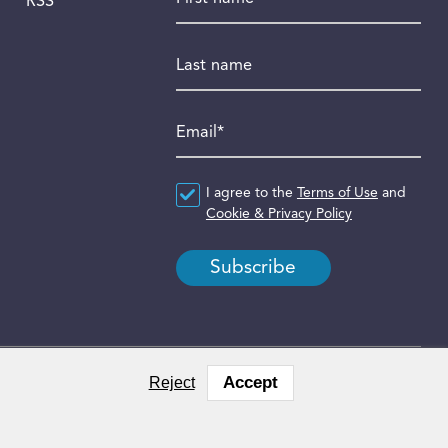
RSS
Last name
Email
*
Agreement
I agree to the
*
Terms of Use
and
Cookie & Privacy Policy
Accept
Reject