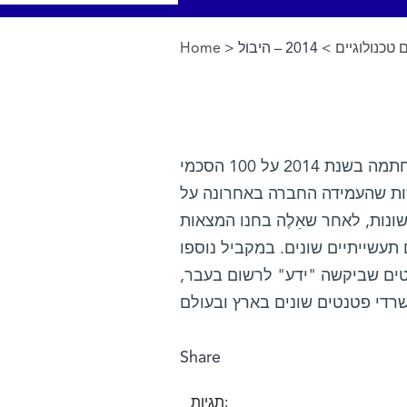
Home
>
> 2014 – היבול
 טכנולוגיים
You are here
, זרוע היישומים הטכנולוגיים של מכון ויצמן למדע, חתמה בשנת 2014 על 100 הסכמי
דשות שהעמידה החברה באחרונה על
ות עם חברות שונות, לאחר שאֵלֶה בחנו המצאות
ם תעשייתיים שונים. במקביל נוספו
דע" 91 גילויי המצאה חדשים. זאת ועוד: 115 פטנטים שביקשה "ידע" לרשום בעבר
Share
תגיות: