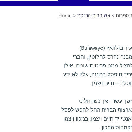
Home
>
> אש בבית-הכנסת
-ספרות
You are here
בשנת 2003 נשרף בית-הכנסת בעיר בולוואיו (Bulawayo)
בנה נהרס לחלוטין, וחברי
ציל ממנו פריטים שונים. אילן
ידים פסל ברונזה, עליו לא ידע
וסלת – חיים ויצמן
שך עשור, אך כשהחליט
בארצות הברית החל לחפש לפסל
י יד חיים ויצמן, במכון ויצמן
קמפוס המכון