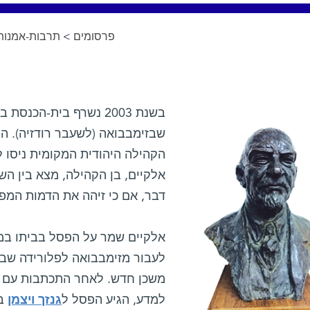
תרבות-אמנות
>
פרסומים
שבזימבבואה (לשעבר רודזיה). המ
הקהילה היהודית המקומית ניסו לה
אלקיים, בן הקהילה, מצא בין השר
דבר, אם כי זיהה את הדמות המפ.
אלקיים שמר על הפסל בביתו במ
לעבור מזימבבואה לפלורידה ש
משכן חדש. לאחר התכתבות עם אנש
למדע, הגיע הפסל ל
גנזך ויצמן
ב.