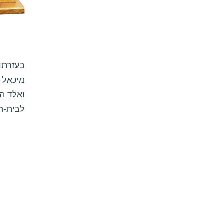
בעזרתו.
מיכאל .
ואלד הכ
לבית-הכנסת ה.