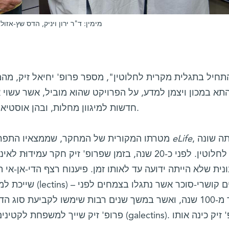
מימין: ד"ר ירון ויניק, הדס שץ-אזול
תא במכון ויצמן למדע, על הפרויקט שהוא מוביל, אשר עשוי 
חדשות למיגוון מחלות, ובהן אוסטיאופורוזיס, סוכרת, וסרטן הערמונית.
, הייתה שונה
eLife
מטרתו המקורית של המחקר, שממצאיו התפרסמו באחרונה בכתב- העת המדעי
לחלוטין. לפני כ-20 שנה, בזמן שפרופ' זיק חקר עמיד
נית שלא הייתה ידועה עד לאותו זמן. פיענוח רצף הדי-אן-אי
שייכת למשפחת חלבוני
יותר מ-100 שנה, ואשר במשך שנים רבות שימשו לקביעת ס
פרופ' זיק שייך למשפחת לקטינים של בעלי-חיים הק