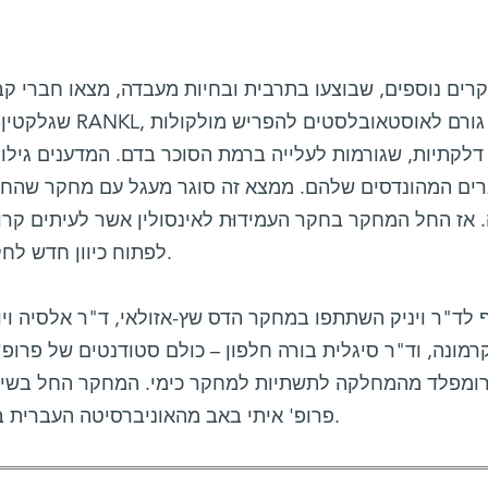
ים נוספים, שבוצעו בתרבית ובחיות מעבדה, מצאו חברי קבוצ
דלקתיות, שגורמות לעלייה ברמת הסוכר בדם. המדענים גילו
 אז החל המחקר בחקר העמידוּת לאינסולין אשר לעיתים קרוב
לפתוח כיוון חדש לחקר המנגנונים המובילים למחלה זו.
 לד"ר ויניק השתתפו במחקר הדס שץ-אזולאי, ד"ר אלסיה ויונט
רמונה, וד"ר סיגלית בורה חלפון – כולם סטודנטים של פרופ' ז
ומפלד מהמחלקה לתשתיות למחקר כימי. המחקר החל בשית
פרופ' איתי באב מהאוניברסיטה העברית בירושלים, שהלך באחרונה לעולמו.