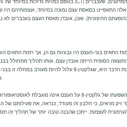
אלה התאפיינו במאסת עצם נמוכה במיוחד, ועצמותיהם היו שב
הופעתם החיצונית). ואכן, אובדן מאסת העצם בעכברים לא נ
ות התאים בוני-העצם היו גבוהות גם הן, אך רמות התאים הורס
תוצאה הסופית הייתה אובדן עצם. אותו תהליך מתחולל בבני
משמעות הדבר היא, שגלקטין-8 עלול להיות מעורב במ
טובה לפיתוח תרופות נגד מחלה זו.
אך השפעתו של גלקטין-8 על העצם אינה מוגבלת לא
' זיק מראים, כי חלבון זה מעודד, כנראה, את פעילותם של 
ערמונית לעצמות. ייתכן שהבנה טובה יותר של תהליך זה תסיי