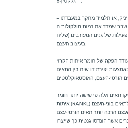
"גלקטין-8".
ויניק, אז תלמיד מחקר במעבדתו –
 בגוף. באמצעות שבב שמדד את רמות מולקולות ה-mRNA (אר-אן-אי
שליח) של חלבונים שונים, גילו המדענים כי גלקטין-8 משנה את רמת הפעילות של גנים המעורבים
בעיצוב העצם.
מר איתות הקרוי RANKL, אותו מפרישים התאים בוני-העצם,
מצעות יצירת דו-שיח בין התאים
-עצם בתרבית, הפיקו תאים אלה פי שישה יותר חומר
איתות (RANKL) בהשוואה לרמת הייצור הרגילה. כאשר הם הוסיפו את הגלקטין-8 לתאים בוני-העצם
עצם הרבה יותר תאים הורסי-עצם
ים אשר הונדסו גנטית כך שייצרו