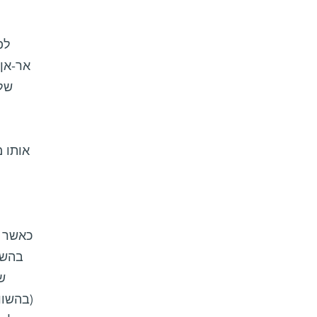
לפ
ש
(בהשוו