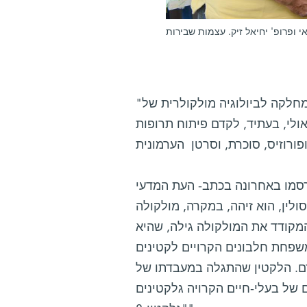
אי ופרופ' יחיאל זיק. עצמות שבירות
"הכל התחיל בתגלית מקרית לחלוטין", מספר פרופ' יחיאל זיק, מהמחלקה לביולוגיה מולקולרית של
אולי, בעתיד, לקדם פיתוח תרופות
וּת לאינסולין, הוא זיהה, במקרה, מולקולה
 המקודד את המולקולה גילה, שהיא
ם הקרויים לקטינים (lectins) – חלבונים קושרי-סוכר אשר נתגלו בצמחים לפני
וג הדם. הלקטין שהתגלה במעבדתו של
רויה גלקטינים (galectins). פרופ' זיק כינה אותו