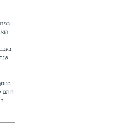
במחקר
שנה.
בנוסף
רותם ק
בר