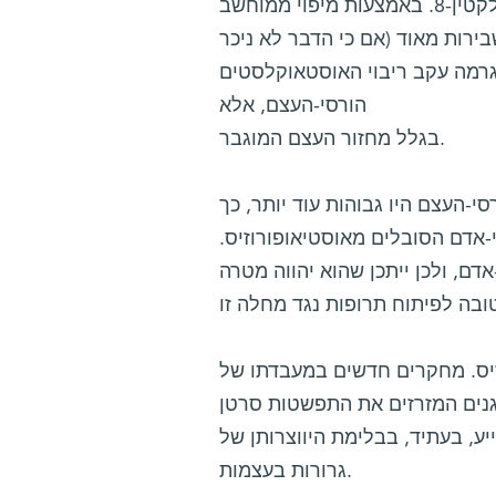
בגופם כמויות גדולות במיוחד של גלקטין-8. באמצעות מיפוי ממוחשב (CT) גילו המדענים, שעכברים
ירות מאוד (אם כי הדבר לא ניכר
גרמה עקב ריבוי האוסטאוקלסטים
הורסי-העצם, אלא
בגלל מחזור העצם המוגבר.
י-העצם היו גבוהות עוד יותר, כך
-אדם הסובלים מאוסטיאופורוזיס.
חלה זו בבני-אדם, ולכן ייתכן שהוא יהווה מטרה
וסטיאופורוזיס. מחקרים חדשים במעבדתו של
הגנים המזרזים את התפשטות סרטן
ע, בעתיד, בבלימת היווצרותן של
גרורות בעצמות.