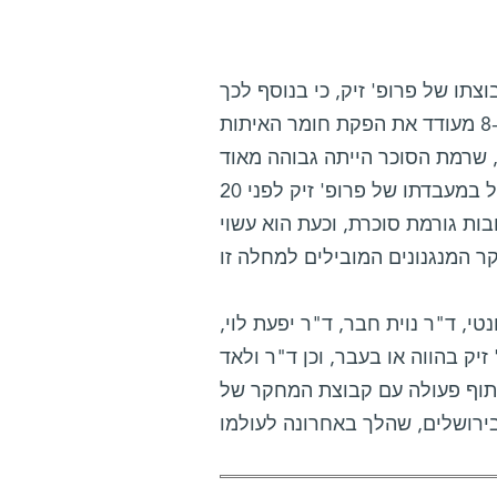
תו של פרופ' זיק, כי בנוסף לכך
שגלקטין-8 מעודד את הפקת חומר האיתות RANKL, הוא גורם לאוסטאובלסטים להפריש מולקולות
, שרמת הסוכר הייתה גבוהה מאוד
בעכברים המהונדסים שלהם. ממצא זה סוגר מעגל עם מחקר שהחל במעבדתו של פרופ' זיק לפני 20
ות גורמת סוכרת, וכעת הוא עשוי
י, ד"ר נוית חבר, ד"ר יפעת לוי,
יק בהווה או בעבר, וכן ד"ר ולאד
וף פעולה עם קבוצת המחקר של