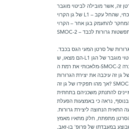
לו בעבר מוטציה, המצויה ב-80% ממקרי סרטן זה, אשר מובילה לביטוי מוגבר
של גן הקרוי L1 – במיוחד בתאים הנמצאים בחזית התפשטות הגרורות. המחקר הנוכחי, שהחל עקב
 המחקר להתעמק בגן אחר – הקרוי
גרורות של סרטן המעי הגס בכבד.
הם מצאו, ש-L1 גורם לביטוי מוגבר של הגן SMOC-2 בתאים יוצרי הגרורות. בהמשך הם העלו באופן
מלאכותי את רמת ה-SMOC-2 בתאי סרטן המעי הגס שמקורם בבני-אדם. כתוצאה מכך גברה
אך מהו תפקידו של גן זה? SMOC-2 מקודד לחלבון שמפרישים התאים, והוא מסייע לתנועה מוגברת
מיינים להתנתק משכניהם בתחתית
 נראה כי באמצעות הפעלת SMOC-2 בתאי
ה התאית הנחוצה ליצירת גרורות.
שהסרטן מתפתח, חלק מתאיו מאמץ
בוצע במעבדתו של פרופ' בן-זאב,