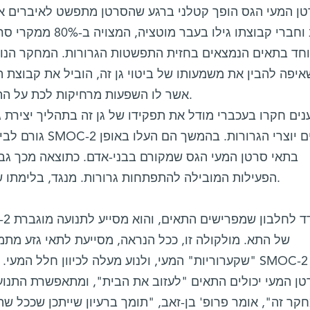
ן המעי הגס הופך קטלני ברגע שהסרטן מתפשט לאיברים אחר
בן-זאב וחברי קבוצתו גי
יפה להבין את משמעותו של ביטוי גן זה, הוביל את קבוצת
SMOC-2 – אשר לו השפעות מרחיקות לכת על התפשטות גרורות לכבד.
ים חקרו בעכברי מודל את תפקידו של גן זה בתהליך יצירת 
הפעילות המובילה להתפתחות גרורות. מנגד, בלימתו של גן זה עיכבה את יצירת הגרורות.
של התא. מולקולה זו, ככל הנראה, מסייעת לתאי גזע מת
"שקערוריות" המעי, ולנוע מעלה לכיוון חלל המעי. בנוסף,
טן המעי יכולים התאים "לעזוב את הבית", ומתאפשרת התנוע
קר זה", אומר פרופ' בן-זאב, "תומך ברעיון שייתכן שככל 