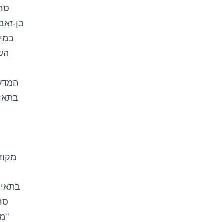
סרט
השא
המדענ
סר
"מח