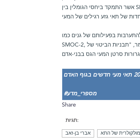
אשר התמקד ביחסי הגומלין בין SMOC-2 לבין גנים אחרים, הראה שתאי סרטן גרורתי ממעי האדם
להתערבות בפעילותם של גנים כמו
SMOC-2, ולבלימת תהליך התפשטות הגרורות. "בנוסף", הוא אומר, "תבניות הביטוי של SMOC-2
#מספרי_מדע
Share
תגיות:
 מולקולרית של התא
אברי בן-זאב