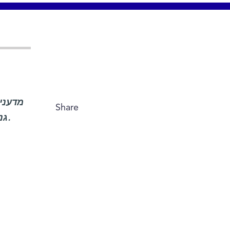
מדעני
Share
גנים הדומה לזו של תאי גזע מהמעי, ובכך יוצרים את התנועה התאית הנחוצה ליצירת גרורות.