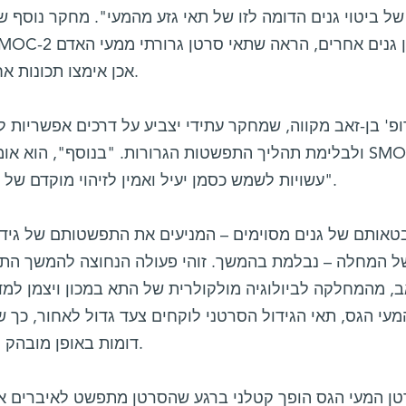
של ביטוי גנים הדומה לזו של תאי גזע מהמעי". מחקר נוסף ש
אכן אימצו תכונות אחדות של תאי גזע רגילים של המעי.
פ' בן-זאב מקווה, שמחקר עתידי יצביע על דרכים אפשריות 
עשויות לשמש כסמן יעיל ואמין לזיהוי מוקדם של גרורות סרטן המעי הגס בבני-אדם".
אותם של גנים מסוימים – המניעים את התפשטותם של גידו
ל המחלה – נבלמת בהמשך. זוהי פעולה הנחוצה להמשך התק
ב, מהמחלקה לביולוגיה מולקולרית של התא במכון ויצמן ל
מעי הגס, תאי הגידול הסרטני לוקחים צעד גדול לאחור, כך 
דומות באופן מובהק לאלה של תאי גזע בריאים במעיים.
ן המעי הגס הופך קטלני ברגע שהסרטן מתפשט לאיברים אחר