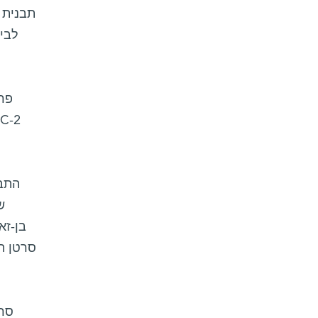
תבנית 
פרו
התבט
ש
בן-זא
סרטן ה
סרט