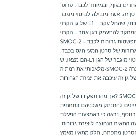
ים בגוף, ובמיוחד לכבד. פרופ'
לו בעבר מוטציה, המצויה ב-80% ממקרי סרטן זה, אשר מובילה לביטוי מוגבר
של גן הקרוי L1 – במיוחד בתאים הנמצאים בחזית התפשטות הגרורות. המחקר הנוכחי, שהחל עקב
 המחקר להתעמק בגן אחר – הקרוי
גרורות של סרטן המעי הגס בכבד.
הם מצאו, ש-L1 גורם לביטוי מוגבר של הגן SMOC-2 בתאים יוצרי הגרורות. בהמשך הם העלו באופן
מלאכותי את רמת ה-SMOC-2 בתאי סרטן המעי הגס שמקורם בבני-אדם. כתוצאה מכך גברה
אך מהו תפקידו של גן זה? SMOC-2 מקודד לחלבון שמפרישים התאים, והוא מסייע לתנועה מוגברת
מיינים להתנתק משכניהם בתחתית
 נראה כי באמצעות הפעלת SMOC-2 בתאי
ה התאית הנחוצה ליצירת גרורות.
שהסרטן מתפתח, חלק מתאיו מאמץ