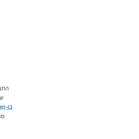
התבט
של
בן-זא
סר