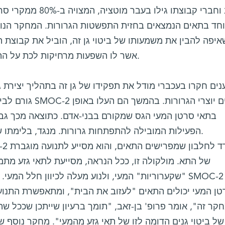
בן-זאב וחברי קבוצתו גי
יפה להבין את משמעותו של ביטוי גן זה, הוביל את קבוצת
SMOC-2 – אשר לו השפעות מרחיקות לכת על התפשטות גרורות לכבד.
ים חקרו בעכברי מודל את תפקידו של גן זה בתהליך יצירת 
הפעילות המובילה להתפתחות גרורות. מנגד, בלימתו של גן זה עיכבה את יצירת הגרורות.
של התא. מולקולה זו, ככל הנראה, מסייעת לתאי גזע מת
"שקערוריות" המעי, ולנוע מעלה לכיוון חלל המעי. בנוסף,
טן המעי יכולים התאים "לעזוב את הבית", ומתאפשרת התנוע
קר זה", אומר פרופ' בן-זאב, "תומך ברעיון שייתכן שככל 
של ביטוי גנים הדומה לזו של תאי גזע מהמעי". מחקר נוסף ש