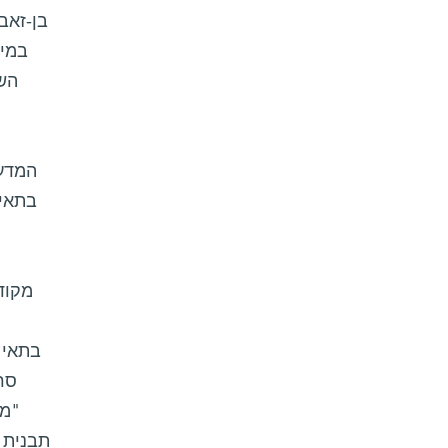
השא
המדענ
סר
"מח
תבנית 