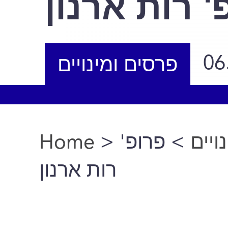
' רות ארנון
06
פרסים ומינויים
Home
>
> פרופ'
ויים
You are here
רות ארנון