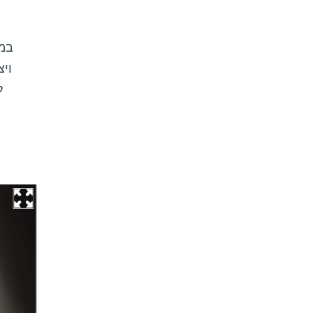
במס
וי
ל