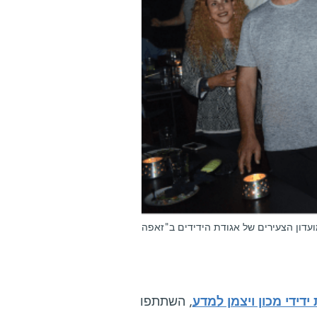
ידידי מכון ויצמן למדע
, השתתפו