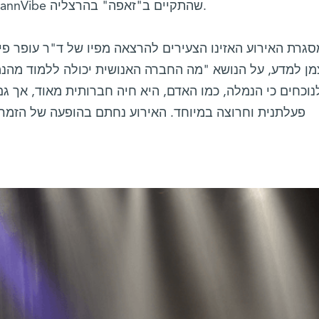
באוקטובר האחרון באירוע WeizmannVibe שהתקיים ב"זאפה" בהרצליה.
גרת האירוע האזינו הצעירים להרצאה מפיו של ד"ר עופר פי
צמן למדע, על הנושא "מה החברה האנושית יכולה ללמוד מהנמל
נוכחים כי הנמלה, כמו האדם, היא חיה חברותית מאוד, אך גם
פעלתנית וחרוצה במיוחד. האירוע נחתם בהופעה של הזמר 