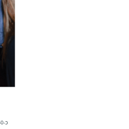
כ-150 מנהלות ומנהלים צעירים, חברי מועדון הצעירים של